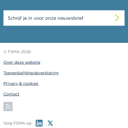
c
t
Schrijf je in voor onze nieuwsbrief
Z
o
e
k
© FSMA 2026
Over deze website
Toegankelijkheidsverklaring
Privacy & cookies
Contact
Abonneer
Linkedin
Twitter
Volg FSMA op