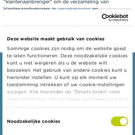
l
"klantenaanbrenger" om de verzameling van
e
klantenaanbrengers in
verzekeringen
en
n
herverzekeringen
,
in bank- en beleggingsdiensten
, en
in consumentenkredieten en in hypothecaire
O
kredieten
aan te duiden.
v
e
Deze website maakt gebruik van cookies
r
d
Sommige cookies zijn nodig om de website goed
e
te laten functioneren. Deze noodzakelijke cookies
F
kunt u niet weigeren als u de website wilt
S
Consumenten
M
bezoeken. Het gebruik van andere cookies kunt u
A
Thema's
hieronder instellen. U kunt op elk moment uw
toestemming intrekken of uw cookie-instellingen
Waarschuwingen & sancties
N
wijzigen. Klik hieronder op ‘Details tonen’ voor
i
Klachten
meer informatie. Het volledige cookiebeleid kan u
e
Let op voor fraude
u
hier
raadplegen.
w
Check uw aanbieder
Toestemmingsselectie
s
Noodzakelijke cookies
&
Voor uw vragen over geld: Wikifin
W
a