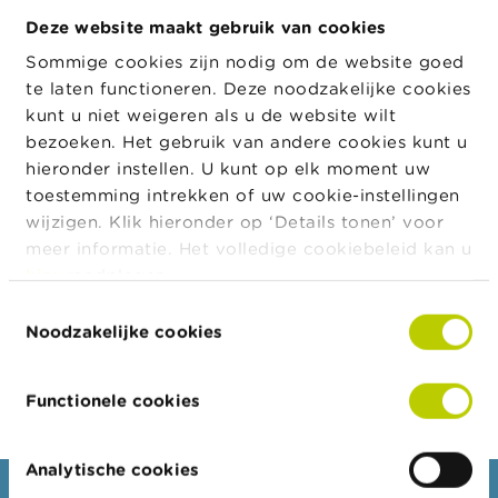
Kostenvergelijker voor de
a
Deze website maakt gebruik van cookies
r
fondsen
s
Sommige cookies zijn nodig om de website goed
c
De FSMA heeft een tool ontwikkeld waarmee
te laten functioneren. Deze noodzakelijke cookies
h
u
je de impact van de kosten op het verwachte
kunt u niet weigeren als u de website wilt
w
rendement kan berekenen, en die impact kan
bezoeken. Het gebruik van andere cookies kunt u
i
vergelijken met de impact van
de kosten
bij
hieronder instellen. U kunt op elk moment uw
n
g
de andere fondsen die in België worden
toestemming intrekken of uw cookie-instellingen
e
gecommercialiseerd.
wijzigen. Klik hieronder op ‘Details tonen’ voor
n
meer informatie. Het volledige cookiebeleid kan u
Ga naar de kostenvergelijker voor de fondsen.
hier
raadplegen.
J
o
Toestemmingsselectie
b
Noodzakelijke cookies
s
C
Functionele cookies
o
n
t
Analytische cookies
a