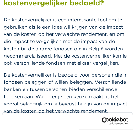
l
kostenvergelijker bedoeld?
e
n
De kostenvergelijker is een interessante tool om te
O
gebruiken als je een idee wil krijgen van de impact
v
van de kosten op het verwachte rendement, en om
e
die impact te vergelijken met de impact van de
r
d
kosten bij de andere fondsen die in België worden
e
gecommercialiseerd. Met de kostenvergelijker kan je
F
ook verschillende fondsen met elkaar vergelijken.
S
M
De kostenvergelijker is bedoeld voor personen die in
A
fondsen beleggen of willen beleggen. Verschillende
banken en tussenpersonen bieden verschillende
N
i
fondsen aan. Wanneer je een keuze maakt, is het
e
vooral belangrijk om je bewust te zijn van de impact
u
van de kosten op het verwachte rendement.
w
s
&
W
a