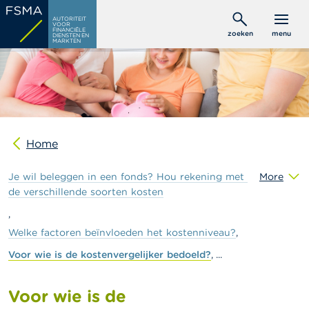
Overslaan
C
AUTORITEIT
en
VOOR
o
FINANCIËLE
zoeken
menu
DIENSTEN EN
naar
n
MARKTEN
s
de
u
inhoud
m
gaan
e
n
t
e
n
Home
P
Je
wil
beleggen
in
een
fonds?
Hou
rekening
met
More
r
de
verschillende
soorten
kosten
o
f
e
Welke
factoren
beïnvloeden
het
kostenniveau?
s
s
Voor
wie
is
de
kostenvergelijker
bedoeld?
i
o
n
Voor wie is de
e