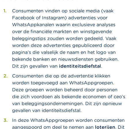
a
r
Consumenten vinden op sociale media (vaak
s
Facebook of Instagram) advertenties voor
c
h
WhatsAppkanalen waarin exclusieve analyses
u
over de financiële markten en winstgevende
w
beleggingstips zouden worden gedeeld. Vaak
i
n
worden deze advertenties gepubliceerd door
g
pagina’s die valselijk de naam en het logo van
e
bekende banken en nieuwsdiensten gebruiken.
n
Dit zijn gevallen van
identiteitsdiefstal
.
J
Consumenten die op de advertentie klikken
o
worden toegevoegd aan WhatsAppgroepen.
b
s
Deze groepen worden beheerd door personen
die zich voordoen als bekende economen of ceo’s
C
van beleggingsondernemingen. Dit zijn opnieuw
o
gevallen van identiteitsdiefstal.
n
t
In deze WhatsAppgroepen worden consumenten
a
aangespoord om deel te nemen aan
loterijen
. Dit