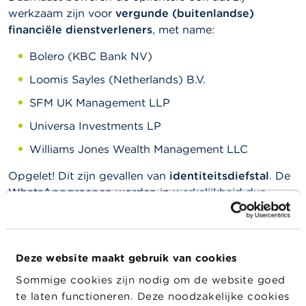
werkzaam zijn voor
vergunde (buitenlandse)
financiële dienstverleners
, met name:
Bolero (KBC Bank NV)
Loomis Sayles (Netherlands) B.V.
SFM UK Management LLP
Universa Investments LP
Williams Jones Wealth Management LLC
Opgelet! Dit zijn gevallen van
identiteitsdiefstal
. De
WhatsAppgroepen worden in werkelijkheid dus
helemaal niet beheerd door vergunde instellingen.
Consumenten meldden ook dat ze in contact werden
gebracht met een onderneming die
Nanolite
Deze website maakt gebruik van cookies
Foundation
heet en die gebruik maakt van de
Sommige cookies zijn nodig om de website goed
website
nanolite-foundationnlf.com
.
te laten functioneren. Deze noodzakelijke cookies