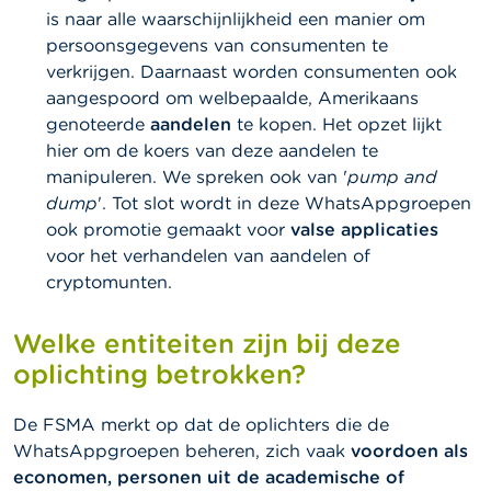
c
is naar alle waarschijnlijkheid een manier om
t
persoonsgegevens van consumenten te
verkrijgen. Daarnaast worden consumenten ook
Z
o
aangespoord om welbepaalde, Amerikaans
e
genoteerde
aandelen
te kopen. Het opzet lijkt
k
hier om de koers van deze aandelen te
manipuleren. We spreken ook van '
pump and
dump
'. Tot slot wordt in deze WhatsAppgroepen
ook promotie gemaakt voor
valse applicaties
voor het verhandelen van aandelen of
cryptomunten.
Welke entiteiten zijn bij deze
oplichting betrokken?
De FSMA merkt op dat de oplichters die de
WhatsAppgroepen beheren, zich vaak
voordoen als
economen, personen uit de academische of