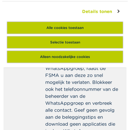
producten aan te bieden, raadpleeg dan de pagina
‘
Check uw aanbieder
’. Bij twijfel,
contacteer
de
Details tonen
FSMA.
Alle cookies toestaan
Ik ben opgelicht. Wat
Selectie toestaan
moet ik doen?
Alleen noodzakelijke cookies
Indien u lid bent van zo’n
WhatsAppgroep, raadt de
FSMA u aan deze zo snel
mogelijk te verlaten. Blokkeer
ook het telefoonnummer van de
beheerder van de
WhatsAppgroep en verbreek
alle contact. Geef geen gevolg
aan de beleggingstips en
download geen applicaties die