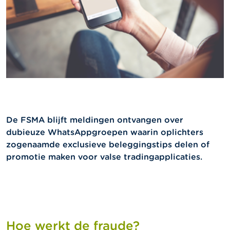
l
e
n
O
v
e
r
d
e
F
S
M
De FSMA blijft meldingen ontvangen over
A
dubieuze WhatsAppgroepen waarin oplichters
zogenaamde exclusieve beleggingstips delen of
N
promotie maken voor valse tradingapplicaties.
i
e
u
w
s
&
W
Hoe werkt de fraude?
a