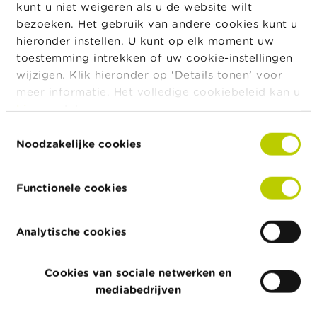
De beheerders van de WhatsAppgroepen proberen
kunt u niet weigeren als u de website wilt
de consumenten ook te overtuigen om valse
bezoeken. Het gebruik van andere cookies kunt u
applicaties te downloaden, zoals:
hieronder instellen. U kunt op elk moment uw
toestemming intrekken of uw cookie-instellingen
BLRKX
wijzigen. Klik hieronder op ‘Details tonen’ voor
GS FLUX
meer informatie. Het volledige cookiebeleid kan u
hier
raadplegen.
LSCINV
Toestemmingsselectie
NLF INT
Noodzakelijke cookies
SFM VALOR
SXMKT
Functionele cookies
UNIVLP
Analytische cookies
De FSMA voegde deze ondernemingen toe
aan de
lijst
van ondernemingen die op onregelmatige
wijze actief zijn in België. Let op, deze lijst is niet
Cookies van sociale netwerken en
exhaustief. Om na te gaan of een onderneming al dan
mediabedrijven
niet de toelating heeft om financiële diensten en