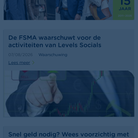
a
r
s
c
h
u
w
De FSMA waarschuwt voor de
i
activiteiten van Levels Socials
n
g
07/08/2026
Waarschuwing
e
Lees meer
n
J
o
b
s
C
o
n
t
a
Snel geld nodig? Wees voorzichtig met