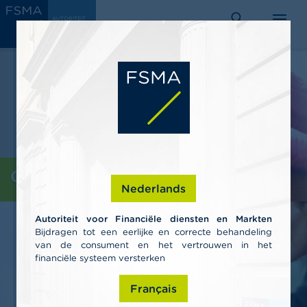
Overslaan
C
AUTORITEIT
en
VOOR
o
FINANCIËLE
zoeken
menu
DIENSTEN EN
naar
n
MARKTEN
s
de
u
inhoud
m
gaan
e
n
t
e
n
P
Consumenten
r
Nederlands
o
f
Autoriteit voor Financiële diensten en Markten
e
Bijdragen tot een eerlijke en correcte behandeling
s
van de consument en het vertrouwen in het
s
i
financiële systeem versterken
o
n
Français
e