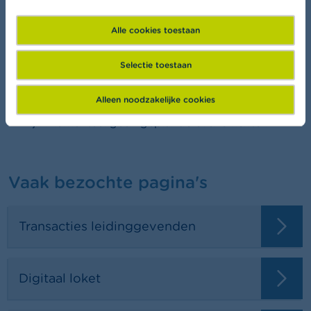
Wil je meer leren over financiën?
Alle cookies toestaan
Selectie toestaan
Agenda
Alleen noodzakelijke cookies
Er zijn momenteel geen geplande evenementen.
Vaak bezochte pagina's
Transacties leidinggevenden
Digitaal loket