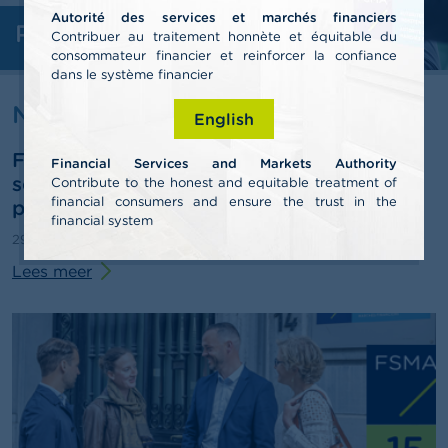
l
Autorité des services et marchés financiers
e
Professionelen
n
Contribuer au traitement honnète et équitable du
consommateur financier et reinforcer la confiance
dans le système financier
O
v
Nieuws & Waarschuwingen
English
e
r
FSMA publiceert jaarverslag 2025 en
d
Financial Services and Markets Authority
e
schetst pistes voor de derde
Contribute to the honest and equitable treatment of
F
financial consumers and ensure the trust in the
pensioenpijler
S
financial system
M
29/06/2026
Persbericht
A
Lees meer
N
i
e
u
w
s
&
W
a