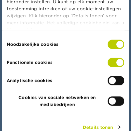
hieronder instellen. U kunt op elk moment uw
toestemming intrekken of uw cookie-instellingen
Meer nieuws & waarschuwingen
wijzigen. Klik hieronder op ‘Details tonen’ voor
meer informatie. Het volledige cookiebeleid kan u
hier
raadplegen.
Toestemmingsselectie
Bankierseed
Noodzakelijke cookies
Functionele cookies
Dataportaal
Analytische cookies
Vind snel uw weg in alle lijsten, documenten en
data
Cookies van sociale netwerken en
mediabedrijven
Details tonen
FSMA Academy