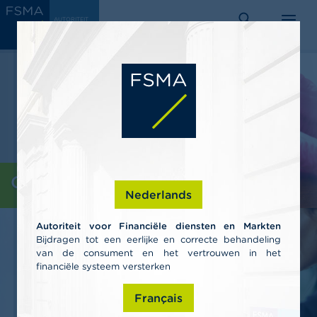
Overslaan
C
AUTORITEIT
en
VOOR
o
FINANCIËLE
zoeken
menu
DIENSTEN EN
naar
n
MARKTEN
s
de
u
inhoud
m
gaan
e
n
t
e
n
P
Consumenten
r
Nederlands
o
f
Autoriteit voor Financiële diensten en Markten
e
Bijdragen tot een eerlijke en correcte behandeling
s
van de consument en het vertrouwen in het
s
i
financiële systeem versterken
o
n
Français
e