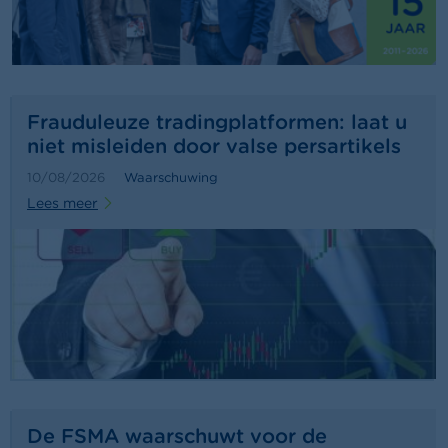
a
r
s
c
h
u
w
Frauduleuze tradingplatformen: laat u
i
niet misleiden door valse persartikels
n
g
10/08/2026
Waarschuwing
e
Lees meer
n
J
o
b
s
C
o
n
t
a
De FSMA waarschuwt voor de