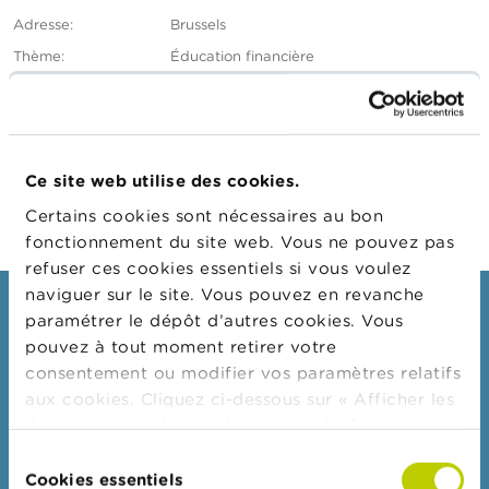
n
n
Adresse
Brussels
e
Thème
Éducation financière
l
s
L’European Money Week de la Fédération
L
bancaire européenne sera cette année consacrée au
a
thème « L’éducation financière : paver la voie vers un
F
Ce site web utilise des cookies.
avenir financier serein ».
S
M
Certains cookies sont nécessaires au bon
A
fonctionnement du site web. Vous ne pouvez pas
refuser ces cookies essentiels si vous voulez
A
naviguer sur le site. Vous pouvez en revanche
c
Consommateurs
paramétrer le dépôt d’autres cookies. Vous
t
u
pouvez à tout moment retirer votre
Thèmes
a
consentement ou modifier vos paramètres relatifs
l
Mises en garde & sanctions
aux cookies. Cliquez ci-dessous sur « Afficher les
i
t
détails » pour obtenir davantage d'informations.
Plaintes
é
La politique en matière de cookies est
Sélection
s
Attention aux fraudes
consultable dans son intégralité
ici
.
Cookies essentiels
e
du