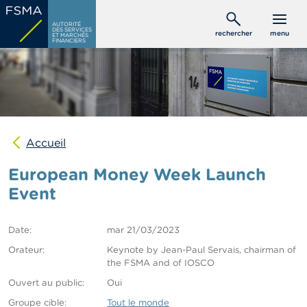
Aller
C
au
AUTORITÉ
o
DES SERVICES
rechercher
menu
ET MARCHÉS
contenu
n
FINANCIERS
s
principal
o
m
m
a
t
e
u
Accueil
r
s
European Money Week Launch
Event
P
r
o
Date
mar 21/03/2023
f
e
Orateur
Keynote by Jean-Paul Servais, chairman of
s
the FSMA and of IOSCO
s
Ouvert au public
i
Oui
o
Groupe cible
Tout le monde