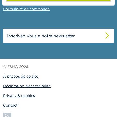
o
Contact
n
Formulaire de commande
t
a
c
t
Inscrivez-vous à notre newsletter
R
e
c
h
e
r
c
© FSMA 2026
h
e
A propos de ce site
Déclaration d'accessibilité
Privacy & cookies
Contact
S'abonner