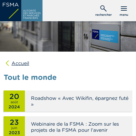
Aller
C
au
AUTORITÉ
o
DES SERVICES
rechercher
menu
ET MARCHÉS
contenu
n
FINANCIERS
s
principal
o
m
m
a
t
e
u
Accueil
r
s
Tout le monde
P
r
20
Roadshow « Avec Wikifin, épargnez futé
o
août
f
»
2024
e
s
s
23
Webinaire de la FSMA : Zoom sur les
i
juin
projets de la FSMA pour l’avenir
o
2023