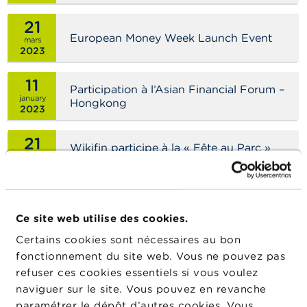
n
n
21
e
European Money Week Launch Event
l
mars
s
2023
11
L
Participation à l’Asian Financial Forum –
a
january
Hongkong
F
2023
S
M
21
A
Wikifin participe à la « Fête au Parc »
juillet
lors de la Fête nationale
2022
A
c
29
t
Conference: the Future of Sustainable
u
juin
Ce site web utilise des cookies.
Finance
2022
a
Certains cookies sont nécessaires au bon
l
i
fonctionnement du site web. Vous ne pouvez pas
23
Webinaire : Evolutions récentes du
t
contrôle et des techniques de contrôle
refuser ces cookies essentiels si vous voulez
juin
é
2022
de la FSMA
naviguer sur le site. Vous pouvez en revanche
s
e
paramétrer le dépôt d’autres cookies. Vous