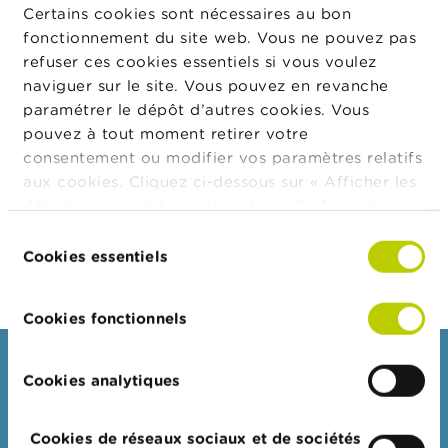
t
prendre des mesures administratives ou des
Certains cookies sont nécessaires au bon
M
sanctions au cas où il apparaîtrait que celle-ci ne
fonctionnement du site web. Vous ne pouvez pas
i
répond pas aux exigences légales.
refuser ces cookies essentiels si vous voulez
s
e
naviguer sur le site. Vous pouvez en revanche
Dans votre dossier d’agrément, vous devrez décrire
s
paramétrer le dépôt d’autres cookies. Vous
e
les procédures mises en place pour vérifier
pouvez à tout moment retirer votre
n
l’exhaustivité, l’exactitude et la clarté des informations
g
consentement ou modifier vos paramètres relatifs
figurant dans la fiche d’informations clés sur
a
aux cookies. Cliquez ci-dessous sur « Afficher les
r
l’investissement.
détails » pour obtenir davantage d'informations.
d
e
La politique en matière de cookies est
Sélection
consultable dans son intégralité
ici
.
Cookies essentiels
du
E
consentement
m
p
Cookies fonctionnels
l
o
i
Consommateurs
Cookies analytiques
s
Thèmes
C
Cookies de réseaux sociaux et de sociétés
Mises en garde & sanctions