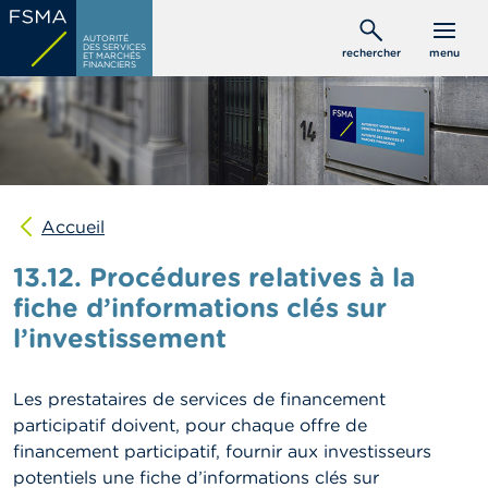
Aller
C
au
AUTORITÉ
o
DES SERVICES
rechercher
menu
ET MARCHÉS
contenu
n
FINANCIERS
s
principal
o
m
m
a
t
e
u
Accueil
r
s
13.12. Procédures relatives à la
fiche d’informations clés sur
P
l’investissement
r
o
f
e
Les prestataires de services de financement
s
participatif doivent, pour chaque offre de
s
financement participatif, fournir aux investisseurs
i
o
potentiels une fiche d’informations clés sur