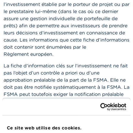
n
l’investissement établie par le porteur de projet ou par
n
le prestataire lui-même (dans le cas où ce dernier
e
l
assure une gestion individuelle de portefeuille de
s
prêts) afin de permettre aux investisseurs de prendre
leurs décisions d’investissement en connaissance de
L
cause. Les informations que cette fiche d’informations
a
doit contenir sont énumérées par le
F
S
Règlement européen.
M
A
La fiche d’information clés sur l’investissement ne fait
pas l’objet d’un contrôle a priori ou d’une
A
approbation préalable de la part de la FSMA. Elle ne
c
doit pas être notifiée systématiquement à la FSMA. La
t
u
FSMA peut toutefois exiger la notification préalable
a
d’une fiche d’informations clés sur l’investissement au
l
moins sept jours ouvrables avant que celles-ci ne
i
t
soient mises à la disposition des investisseurs
é
potentiels. La FSMA peut contrôler le contenu de la
s
Ce site web utilise des cookies.
fiche d’information clés sur l’investissement et
e