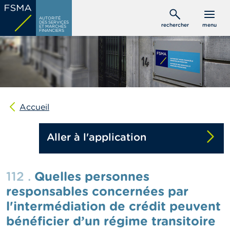
Aller
C
au
AUTORITÉ
o
DES SERVICES
rechercher
menu
ET MARCHÉS
contenu
n
FINANCIERS
s
principal
o
m
m
a
t
e
u
Accueil
r
s
Aller à l'application
P
r
o
112 .
Quelles personnes
f
e
responsables concernées par
s
l'intermédiation de crédit peuvent
s
i
bénéficier d’un régime transitoire
o