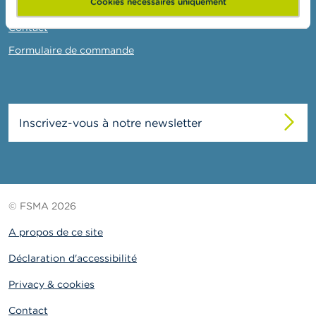
o
Cookies nécessaires uniquement
Liens
n
t
Contact
a
Formulaire de commande
c
t
R
e
Inscrivez-vous à notre newsletter
c
h
e
r
c
h
e
© FSMA 2026
A propos de ce site
Déclaration d'accessibilité
Privacy & cookies
Contact