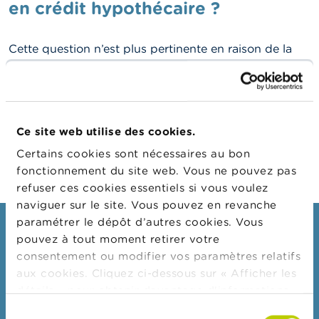
n
en crédit hypothécaire ?
n
e
l
Cette question n’est plus pertinente en raison de la
s
disparition du régime transitoire au 30 avril 2017 en
ce qui concerne l’intermédiation de crédit. Voir aussi
L
la FAQ
a
Quels documents les prêteurs et
F
intermédiaires de crédit doivent-ils conserver comme
S
Ce site web utilise des cookies.
preuves des connaissances professionnelles des
M
personnes ayant invoqué le régime transitoire ?
A
Certains cookies sont nécessaires au bon
fonctionnement du site web. Vous ne pouvez pas
A
refuser ces cookies essentiels si vous voulez
c
naviguer sur le site. Vous pouvez en revanche
t
paramétrer le dépôt d’autres cookies. Vous
u
Consommateurs
a
pouvez à tout moment retirer votre
l
consentement ou modifier vos paramètres relatifs
Thèmes
i
aux cookies. Cliquez ci-dessous sur « Afficher les
t
Mises en garde & sanctions
é
détails » pour obtenir davantage d'informations.
s
Plaintes
La politique en matière de cookies est
Sélection
e