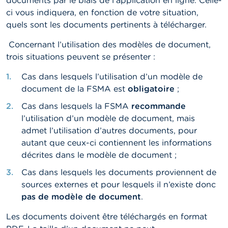
documents par le biais de l’application en ligne. Celle-
t
ci vous indiquera, en fonction de votre situation,
M
i
quels sont les documents pertinents à télécharger.
s
e
Concernant l’utilisation des modèles de document,
s
trois situations peuvent se présenter :
e
n
Cas dans lesquels l’utilisation d’un modèle de
g
a
document de la FSMA est
obligatoire
;
r
d
Cas dans lesquels la FSMA
recommande
e
l’utilisation d’un modèle de document, mais
admet l’utilisation d’autres documents, pour
E
autant que ceux-ci contiennent les informations
m
décrites dans le modèle de document ;
p
l
Cas dans lesquels les documents proviennent de
o
sources externes et pour lesquels il n’existe donc
i
s
pas de
modèle de document
.
Les documents doivent être téléchargés en format
C