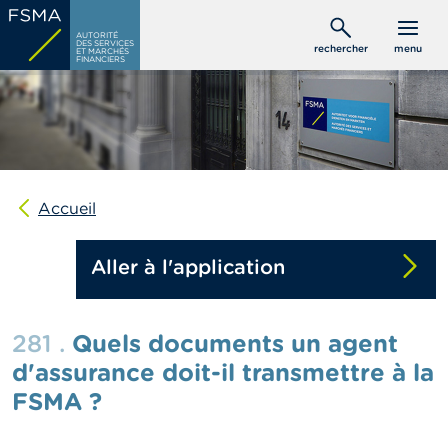
Aller
C
au
AUTORITÉ
o
DES SERVICES
rechercher
menu
ET MARCHÉS
contenu
n
FINANCIERS
s
principal
o
m
m
a
t
e
u
Accueil
r
s
Aller à l'application
P
r
o
281 .
Quels documents un agent
f
e
d'assurance doit-il transmettre à la
s
FSMA ?
s
i
o