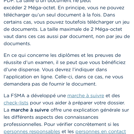
o
PDF. La taille d’un document ne peut
n
excéder 2 Méga-octet. En principe, vous ne pouvez
t
télécharger qu’un seul document à la fois. Dans
a
c
certains cas, vous pouvez toutefois télécharger un jeu
t
de documents. La taille maximale de 2 Méga-octet
vaut dans ces cas aussi par document, non par jeu de
R
documents.
e
c
En ce qui concerne les diplômes et les preuves de
h
réussite d’un examen, il se peut que vous bénéficiez
e
r
d’une dispense. Vous devrez l’indiquer dans
c
l’application en ligne. Celle-ci, dans ce cas, ne vous
h
demandera pas de fournir le document.
e
La FSMA a développé une
marche à suivre
et des
check-lists
pour vous aider à préparer votre dossier.
La
marche à suivre
offre une explication générale sur
les différents aspects des connaissances
professionnelles. Pour vérifier concrètement si les
personnes responsables
et les
personnes en contact