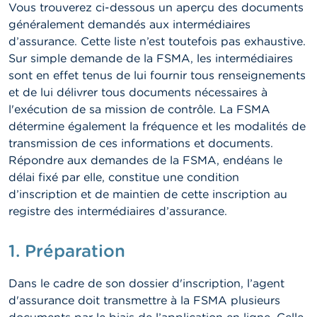
n
Vous trouverez ci-dessous un aperçu des documents
n
généralement demandés aux intermédiaires
e
l
d’assurance. Cette liste n’est toutefois pas exhaustive.
s
Sur simple demande de la FSMA, les intermédiaires
sont en effet tenus de lui fournir tous renseignements
L
et de lui délivrer tous documents nécessaires à
a
l'exécution de sa mission de contrôle. La FSMA
F
S
détermine également la fréquence et les modalités de
M
transmission de ces informations et documents.
A
Répondre aux demandes de la FSMA, endéans le
délai fixé par elle, constitue une condition
A
d’inscription et de maintien de cette inscription au
c
t
registre des intermédiaires d’assurance.
u
a
1. Préparation
l
i
t
Dans le cadre de son dossier d'inscription, l’agent
é
s
d'assurance doit transmettre à la FSMA plusieurs
e