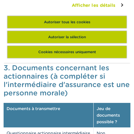
Afficher les détails
possible?
Questionnaire personnes responsables
Non
Autoriser tous les cookies
concernées par la distribution
d'assurances
(modèle de document
Autoriser la sélection
obligatoire)
Extrait du casier judiciaire
Non
Cookies nécessaires uniquement
3. Documents concernant les
actionnaires (à compléter si
l'intermédiaire d'assurance est une
personne morale)
Documents à transmettre
Jeu de
documents
possible ?
Questionnaire actionnaire intermédiaire
Non