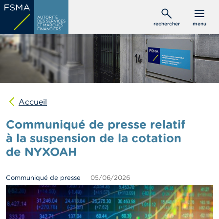
Aller
C
au
AUTORITÉ
o
DES SERVICES
rechercher
menu
ET MARCHÉS
contenu
n
FINANCIERS
s
principal
o
m
m
a
t
e
u
Accueil
r
s
Communiqué de presse relatif
à la suspension de la cotation
P
de NYXOAH
r
o
f
e
Communiqué de presse
05/06/2026
s
s
i
o