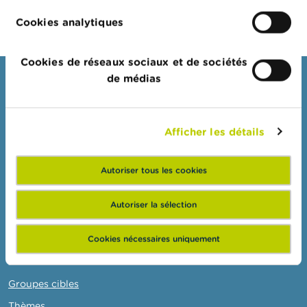
o
n
Cookies analytiques
t
a
c
t
Cookies de réseaux sociaux et de sociétés
de médias
Consommateurs
R
e
Thèmes
c
h
Afficher les détails
Mises en garde & sanctions
e
Plaintes
r
c
Autoriser tous les cookies
Attention aux fraudes
h
e
Vérifiez votre fournisseur
Autoriser la sélection
Pour vos questions d'argent : Wikifin
Cookies nécessaires uniquement
Professionnels
Groupes cibles
Thèmes