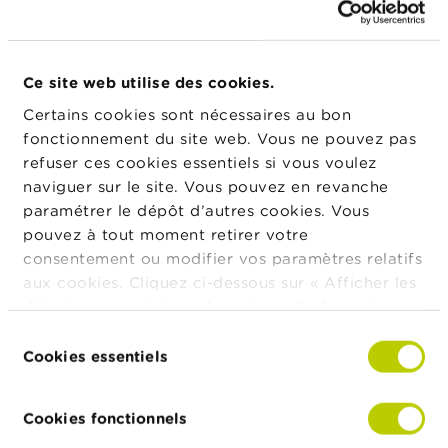
t
M
i
s
e
Ce site web utilise des cookies.
Actualités & Mises en garde
s
Certains cookies sont nécessaires au bon
e
n
fonctionnement du site web. Vous ne pouvez pas
24/07/2026
g
Communiqué de presse relatif à la suspension
refuser ces cookies essentiels si vous voulez
a
de la cotation de IEP INVEST
naviguer sur le site. Vous pouvez en revanche
r
d
paramétrer le dépôt d’autres cookies. Vous
e
pouvez à tout moment retirer votre
22/07/2026
consentement ou modifier vos paramètres relatifs
Évolution du secteur des fonds
E
d’investissement belges au premier trimestre
aux cookies. Cliquez ci-dessous sur « Afficher les
m
2026
détails » pour obtenir davantage d'informations.
p
l
La politique en matière de cookies est
Sélection
o
consultable dans son intégralité
ici
.
15/07/2026
Cookies essentiels
du
i
Dashboard semestriel sur les fraudes
s
consentement
Cookies fonctionnels
C
Plus de nouvelles