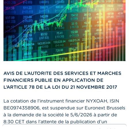
n
n
e
l
s
L
a
F
S
M
A
AVIS DE L’AUTORITE DES SERVICES ET MARCHES
A
FINANCIERS PUBLIE EN APPLICATION DE
c
t
L’ARTICLE 78 DE LA LOI DU 21 NOVEMBRE 2017
u
a
La cotation de l’instrument financier NYXOAH, ISIN
l
i
BE0974358906, est suspendue sur Euronext Brussels
t
à la demande de la société le 5/6/2026 à partir de
é
8:30 CET dans l’attente de la publication d’un
s
e
communiqué de presse.