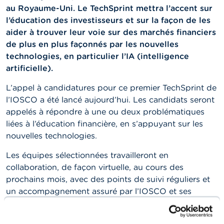
t
au Royaume-Uni. Le TechSprint mettra l’accent sur
M
l’éducation des investisseurs et sur la façon de les
i
aider à trouver leur voie sur des marchés financiers
s
e
de plus en plus façonnés par les nouvelles
s
technologies, en particulier l’IA (intelligence
e
artificielle).
n
g
a
L’appel à candidatures pour ce premier TechSprint de
r
l’IOSCO a été lancé aujourd’hui. Les candidats seront
d
appelés à répondre à une ou deux problématiques
e
liées à l’éducation financière, en s’appuyant sur les
nouvelles technologies.
E
m
Les équipes sélectionnées travailleront en
p
l
collaboration, de façon virtuelle, au cours des
o
prochains mois, avec des points de suivi réguliers et
i
un accompagnement assuré par l’IOSCO et ses
s
membres. Enfin, les équipes sélectionnées se
réuniront physiquement à Madrid, le 8 octobre 2026,
C