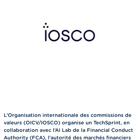
n
n
e
l
s
L
a
F
S
M
A
A
c
t
u
a
l
L’Organisation internationale des commissions de
i
t
valeurs (OICV/IOSCO) organise un TechSprint, en
é
collaboration avec l’AI Lab de la Financial Conduct
s
Authority (FCA), l’autorité des marchés financiers
e