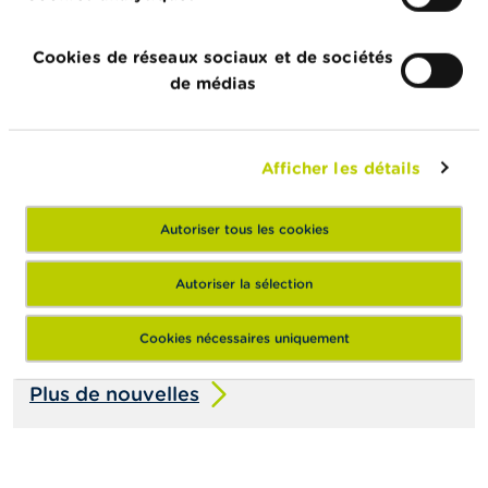
Actualités & Mises en garde
Cookies de réseaux sociaux et de sociétés
24/07/2026
de médias
Communiqué de presse relatif à la suspension
de la cotation de IEP INVEST
Afficher les détails
22/07/2026
Évolution du secteur des fonds
d’investissement belges au premier trimestre
Autoriser tous les cookies
2026
Autoriser la sélection
15/07/2026
Dashboard semestriel sur les fraudes
Cookies nécessaires uniquement
Plus de nouvelles