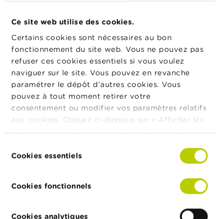
o
pour présenter leurs projets.
n
t
Ce site web utilise des cookies.
L’IOSCO recherche des équipes diverses, dotées de
a
compétences complémentaires et issues des
c
Certains cookies sont nécessaires au bon
t
différents horizons de l’écosystème : acteurs de
fonctionnement du site web. Vous ne pouvez pas
marché établis, start-ups, ONG, institutions
refuser ces cookies essentiels si vous voulez
R
académiques, organismes publics ou innovateurs
naviguer sur le site. Vous pouvez en revanche
e
souhaitant améliorer l’environnement des
paramétrer le dépôt d’autres cookies. Vous
c
investissements de détail.
h
pouvez à tout moment retirer votre
e
consentement ou modifier vos paramètres relatifs
r
aux cookies. Cliquez ci-dessous sur « Afficher les
c
h
Vous trouverez davantage
détails » pour obtenir davantage d'informations.
e
d’informations sur le site web de
La politique en matière de cookies est
Sélection
l’IOSCO.
consultable dans son intégralité
ici
.
Cookies essentiels
du
consentement
Cookies fonctionnels
Cookies analytiques