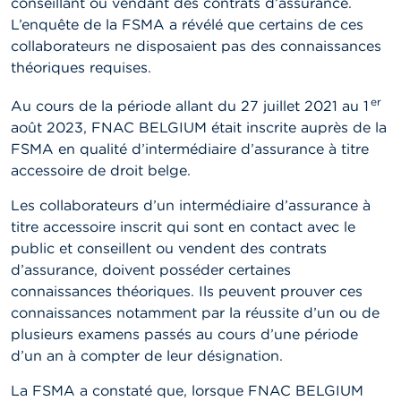
conseillant ou vendant des contrats d’assurance.
t
L’enquête de la FSMA a révélé que certains de ces
M
i
collaborateurs ne disposaient pas des connaissances
s
théoriques requises.
e
s
er
e
Au cours de la période allant du 27 juillet 2021 au 1
n
août 2023, FNAC BELGIUM était inscrite auprès de la
g
FSMA en qualité d’intermédiaire d’assurance à titre
a
r
accessoire de droit belge.
d
e
Les collaborateurs d’un intermédiaire d’assurance à
titre accessoire inscrit qui sont en contact avec le
E
public et conseillent ou vendent des contrats
m
d’assurance, doivent posséder certaines
p
connaissances théoriques. Ils peuvent prouver ces
l
o
connaissances notamment par la réussite d’un ou de
i
plusieurs examens passés au cours d’une période
s
d’un an à compter de leur désignation.
C
La FSMA a constaté que, lorsque FNAC BELGIUM