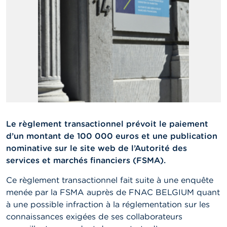
n
n
e
l
s
L
a
F
S
M
A
Le règlement transactionnel prévoit le paiement
A
d’un montant de 100 000 euros et une publication
c
nominative sur le site web de l’Autorité des
t
u
services et marchés financiers (FSMA).
a
l
Ce règlement transactionnel fait suite à une enquête
i
menée par la FSMA auprès de FNAC BELGIUM quant
t
à une possible infraction à la réglementation sur les
é
s
connaissances exigées de ses collaborateurs
e