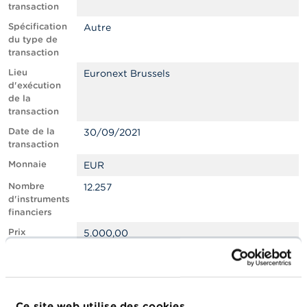
t
transaction
M
Spécification
Autre
i
du type de
s
transaction
e
s
Lieu
Euronext Brussels
e
d'exécution
n
de la
g
transaction
a
r
Date de la
30/09/2021
d
transaction
e
Monnaie
EUR
Nombre
E
12.257
d'instruments
m
p
financiers
l
Prix
5.000,00
o
i
Montant total
61.285.000,00
s
Détail de la
Transaction
Transaction
Transaction
C
transaction
Quantity
Price
Amount
Ce site web utilise des cookies.