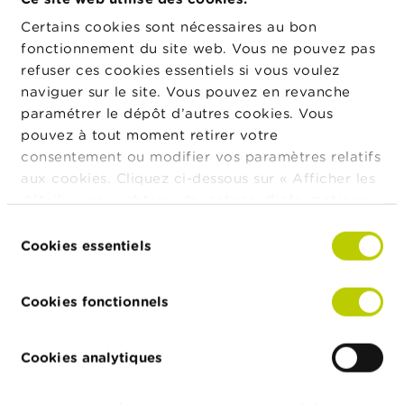
o
n
Certains cookies sont nécessaires au bon
308
5000.00
1540000.00
t
fonctionnement du site web. Vous ne pouvez pas
a
2800
5000.00
14000000.00
c
refuser ces cookies essentiels si vous voulez
t
naviguer sur le site. Vous pouvez en revanche
2581
5000.00
12905000.00
paramétrer le dépôt d’autres cookies. Vous
R
2000
5000.00
10000000.00
pouvez à tout moment retirer votre
e
consentement ou modifier vos paramètres relatifs
c
1724
5000.00
8620000.00
h
aux cookies. Cliquez ci-dessous sur « Afficher les
e
600
5000.00
3000000.00
détails » pour obtenir davantage d'informations.
r
La politique en matière de cookies est
c
Sélection
550
5000.00
2750000.00
h
consultable dans son intégralité
ici
.
Cookies essentiels
du
e
9
5000.00
45000.00
consentement
450
5000.00
2250000.00
Cookies fonctionnels
450
5000.00
2250000.00
Cookies analytiques
400
5000.00
2000000.00
75
5000.00
375000.00