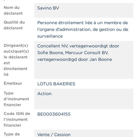
n
n
Nom du
Savino BV
e
déclarant
l
Qualité du
s
Personne étroitement liée à un membre de
déclarant
l'organe d'administration, de gestion ou de
surveillance
L
a
Dirigeant(s)
Concellent NV, vertegenwoordigt door
F
au(x)quel(s)
Sofie Boone, Mercuur Consult BV,
S
le déclarant
M
vertegenwoordigd door Jan Boone
est
A
étroitement
lié
A
Émetteur
LOTUS BAKERIES
c
t
Type
Action
u
d'instrument
a
financier
l
i
Code ISIN de
BE0003604155
t
l'instrument
é
financier
s
Type de
e
Vente / Cession