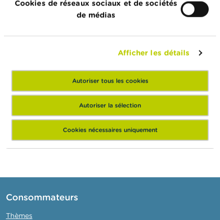
Cookies de réseaux sociaux et de sociétés
de médias
75
5000.00
375000.00
75
5000.00
375000.00
Afficher les détails
60
5000.00
300000.00
50
5000.00
250000.00
Autoriser tous les cookies
50
5000.00
250000.00
Autoriser la sélection
Commentaire
Kadert in de private plaatsing van 65303
du déclarant
aandelen Lotus Bakeries door familiale
Cookies nécessaires uniquement
aandeelhouders
Consommateurs
Thèmes