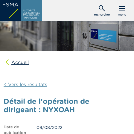
Aller
C
au
AUTORITÉ
o
DES SERVICES
rechercher
menu
ET MARCHÉS
contenu
n
FINANCIERS
s
principal
o
m
m
a
t
e
u
Accueil
r
s
< Vers les résultats
P
r
o
Détail de l'opération de
f
e
dirigeant : NYXOAH
s
s
i
Date de
09/08/2022
o
publication