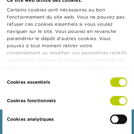
Ce site web utilise des cookies.
de la
t
transaction
M
Certains cookies sont nécessaires au bon
i
Date de la
fonctionnement du site web. Vous ne pouvez pas
08/06/2022
s
transaction
refuser ces cookies essentiels si vous voulez
e
s
Monnaie
naviguer sur le site. Vous pouvez en revanche
EUR
e
paramétrer le dépôt d’autres cookies. Vous
Nombre
n
5.560
pouvez à tout moment retirer votre
g
d'instruments
a
financiers
consentement ou modifier vos paramètres relatifs
r
aux cookies. Cliquez ci-dessous sur « Afficher les
Prix
0,17
d
détails » pour obtenir davantage d'informations.
e
Montant total
955,21
La politique en matière de cookies est
Sélection
Commentaire
Subscription to newly issued shares, as
consultable dans son intégralité
ici
.
E
Cookies essentiels
du
du déclarant
part of director remuneration
m
consentement
p
l
Cookies fonctionnels
o
i
s
Cookies analytiques
Consommateurs
C
Thèmes