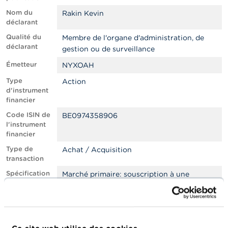
n
n
Nom du
Rakin Kevin
e
déclarant
l
Qualité du
s
Membre de l'organe d'administration, de
déclarant
gestion ou de surveillance
L
Émetteur
NYXOAH
a
F
Type
Action
S
d'instrument
M
financier
A
Code ISIN de
BE0974358906
l'instrument
A
financier
c
Type de
Achat / Acquisition
t
transaction
u
a
Spécification
Marché primaire: souscription à une
l
du type de
augmentation de capital ou une émission
i
transaction
t
d'instruments de dette
é
Lieu
Hors bourse
s
d'exécution
e