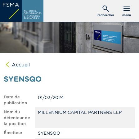
Aller
C
au
AUTORITÉ
o
DES SERVICES
rechercher
menu
ET MARCHÉS
contenu
n
FINANCIERS
s
principal
o
m
m
a
t
e
u
Accueil
r
s
SYENSQO
P
r
Date de
01/03/2024
o
publication
f
e
Nom du
MILLENNIUM CAPITAL PARTNERS LLP
s
détenteur de
s
la position
i
Émetteur
SYENSQO
o