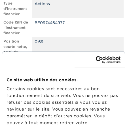
n
Type
Actions
n
d'instrument
e
financier
l
s
Code ISIN de
BE0974464977
l'instrument
financier
L
a
Position
0.69
F
courte nette,
S
en % du
M
capital social
A
émis
Nombre
738922
A
équivalent
c
Ce site web utilise des cookies.
d’instruments
t
Certains cookies sont nécessaires au bon
u
Date de
27/02/2024
a
fonctionnement du site web. Vous ne pouvez pas
position
l
refuser ces cookies essentiels si vous voulez
Changement
i
03/04/2024
naviguer sur le site. Vous pouvez en revanche
de date de
t
é
publication
paramétrer le dépôt d’autres cookies. Vous
s
pouvez à tout moment retirer votre
e