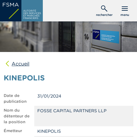
Aller
C
au
AUTORITÉ
o
DES SERVICES
rechercher
menu
ET MARCHÉS
contenu
n
FINANCIERS
s
principal
o
m
m
a
t
e
u
Accueil
r
s
KINEPOLIS
P
r
Date de
31/01/2024
o
publication
f
e
Nom du
FOSSE CAPITAL PARTNERS LLP
s
détenteur de
s
la position
i
Émetteur
KINEPOLIS
o