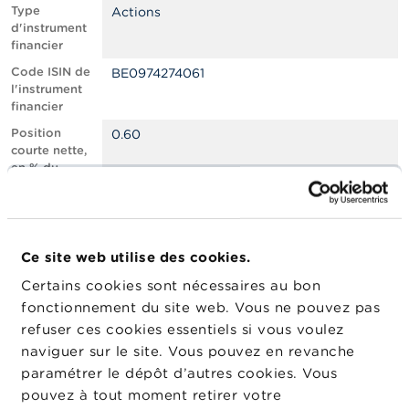
n
Type
Actions
n
d'instrument
e
financier
l
s
Code ISIN de
BE0974274061
l'instrument
financier
L
a
Position
0.60
F
courte nette,
S
en % du
M
capital social
A
émis
Nombre
165225
A
équivalent
c
Ce site web utilise des cookies.
d’instruments
t
Certains cookies sont nécessaires au bon
u
Date de
03/01/2024
a
fonctionnement du site web. Vous ne pouvez pas
position
l
refuser ces cookies essentiels si vous voulez
Changement
i
04/01/2024
naviguer sur le site. Vous pouvez en revanche
de date de
t
é
publication
paramétrer le dépôt d’autres cookies. Vous
s
pouvez à tout moment retirer votre
e