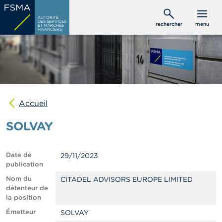
Aller
C
au
AUTORITÉ
o
DES SERVICES
rechercher
menu
ET MARCHÉS
contenu
n
FINANCIERS
s
principal
o
m
m
a
t
e
u
Accueil
r
s
SOLVAY
P
r
Date de
29/11/2023
o
publication
f
e
Nom du
CITADEL ADVISORS EUROPE LIMITED
s
détenteur de
s
la position
i
Émetteur
SOLVAY
o