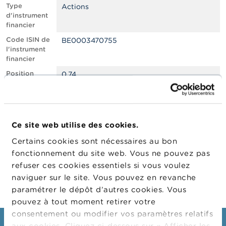
n
Type
Actions
n
d'instrument
e
financier
l
s
Code ISIN de
BE0003470755
l'instrument
financier
L
a
Position
0.74
F
courte nette,
S
en % du
M
capital social
A
émis
Ce site web utilise des cookies.
Date de
29/11/2023
A
position
c
Certains cookies sont nécessaires au bon
t
Changement
30/11/2023
fonctionnement du site web. Vous ne pouvez pas
u
de date de
refuser ces cookies essentiels si vous voulez
a
publication
l
naviguer sur le site. Vous pouvez en revanche
i
paramétrer le dépôt d’autres cookies. Vous
t
pouvez à tout moment retirer votre
é
s
consentement ou modifier vos paramètres relatifs
e
aux cookies. Cliquez ci-dessous sur « Afficher les