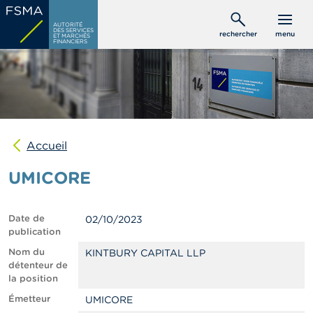
Aller
C
au
AUTORITÉ
o
DES SERVICES
rechercher
menu
ET MARCHÉS
contenu
n
FINANCIERS
s
principal
o
m
m
a
t
e
u
Accueil
r
s
UMICORE
P
r
Date de
02/10/2023
o
publication
f
e
Nom du
KINTBURY CAPITAL LLP
s
détenteur de
s
la position
i
Émetteur
UMICORE
o