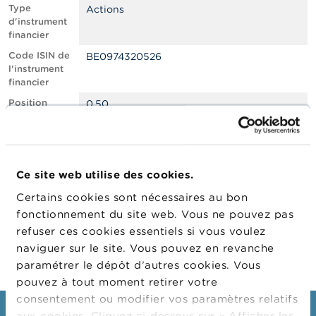
n
Type
Actions
n
d'instrument
e
financier
l
s
Code ISIN de
BE0974320526
l'instrument
financier
L
a
Position
0.50
F
courte nette,
S
en % du
M
capital social
A
émis
Ce site web utilise des cookies.
Date de
02/10/2023
A
position
c
Certains cookies sont nécessaires au bon
t
Changement
03/10/2023
fonctionnement du site web. Vous ne pouvez pas
u
de date de
refuser ces cookies essentiels si vous voulez
a
publication
l
naviguer sur le site. Vous pouvez en revanche
i
paramétrer le dépôt d’autres cookies. Vous
t
pouvez à tout moment retirer votre
é
s
consentement ou modifier vos paramètres relatifs
e
aux cookies. Cliquez ci-dessous sur « Afficher les