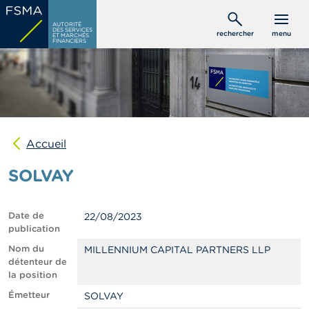
Aller
C
au
AUTORITÉ
o
DES SERVICES
rechercher
menu
ET MARCHÉS
contenu
n
FINANCIERS
s
principal
o
m
m
a
t
e
u
Accueil
r
s
SOLVAY
P
r
Date de
22/08/2023
o
publication
f
e
Nom du
MILLENNIUM CAPITAL PARTNERS LLP
s
détenteur de
s
la position
i
Émetteur
SOLVAY
o