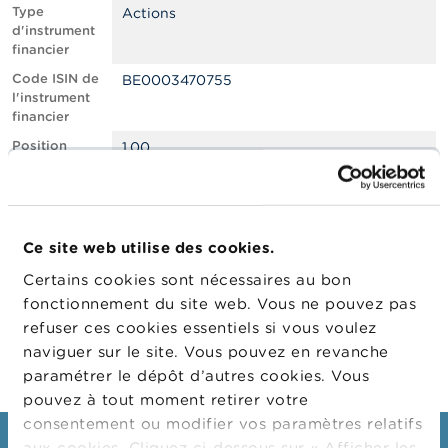
n
Type
Actions
n
d'instrument
e
financier
l
s
Code ISIN de
BE0003470755
l'instrument
financier
L
a
Position
1.00
F
courte nette,
S
en % du
M
capital social
A
émis
Ce site web utilise des cookies.
Date de
22/08/2023
A
position
c
Certains cookies sont nécessaires au bon
t
Changement
01/09/2023
fonctionnement du site web. Vous ne pouvez pas
u
de date de
refuser ces cookies essentiels si vous voulez
a
publication
l
naviguer sur le site. Vous pouvez en revanche
i
paramétrer le dépôt d’autres cookies. Vous
t
pouvez à tout moment retirer votre
é
s
consentement ou modifier vos paramètres relatifs
e
aux cookies. Cliquez ci-dessous sur « Afficher les