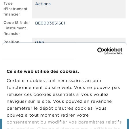
n
Type
Actions
n
d'instrument
e
financier
l
s
Code ISIN de
BE0003851681
l'instrument
financier
L
a
Position
0.86
F
courte nette,
S
en % du
M
capital social
A
émis
Ce site web utilise des cookies.
Date de
28/06/2023
A
position
c
Certains cookies sont nécessaires au bon
t
Changement
29/06/2023
fonctionnement du site web. Vous ne pouvez pas
u
de date de
refuser ces cookies essentiels si vous voulez
a
publication
l
naviguer sur le site. Vous pouvez en revanche
i
paramétrer le dépôt d’autres cookies. Vous
t
pouvez à tout moment retirer votre
é
s
consentement ou modifier vos paramètres relatifs
e
aux cookies. Cliquez ci-dessous sur « Afficher les