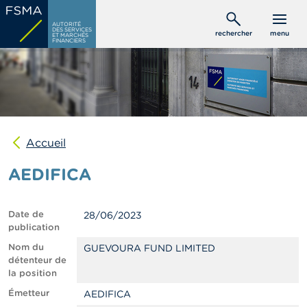
Aller
C
au
AUTORITÉ
o
DES SERVICES
rechercher
menu
ET MARCHÉS
contenu
n
FINANCIERS
s
principal
o
m
m
a
t
e
u
Accueil
r
s
AEDIFICA
P
r
Date de
28/06/2023
o
publication
f
e
Nom du
GUEVOURA FUND LIMITED
s
détenteur de
s
la position
i
Émetteur
AEDIFICA
o