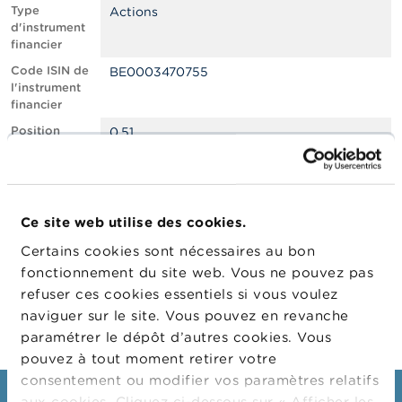
n
Type
Actions
n
d'instrument
e
financier
l
s
Code ISIN de
BE0003470755
l'instrument
financier
L
a
Position
0.51
F
courte nette,
S
en % du
M
capital social
A
émis
Ce site web utilise des cookies.
Date de
17/04/2023
A
position
c
Certains cookies sont nécessaires au bon
t
Changement
15/05/2023
fonctionnement du site web. Vous ne pouvez pas
u
de date de
refuser ces cookies essentiels si vous voulez
a
publication
l
naviguer sur le site. Vous pouvez en revanche
i
paramétrer le dépôt d’autres cookies. Vous
t
pouvez à tout moment retirer votre
é
s
consentement ou modifier vos paramètres relatifs
e
aux cookies. Cliquez ci-dessous sur « Afficher les