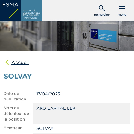
Aller
C
au
AUTORITÉ
o
DES SERVICES
rechercher
menu
ET MARCHÉS
contenu
n
FINANCIERS
s
principal
o
m
m
a
t
e
u
Accueil
r
s
SOLVAY
P
r
Date de
17/04/2023
o
publication
f
e
Nom du
AKO CAPITAL LLP
s
détenteur de
s
la position
i
Émetteur
SOLVAY
o