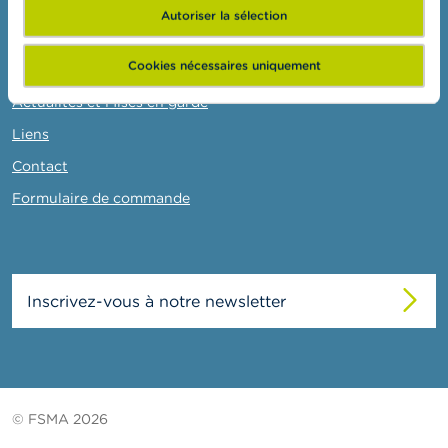
o
Autoriser la sélection
n
FSMA
t
a
Cookies nécessaires uniquement
La FSMA
c
t
Actualités et Mises en garde
Liens
R
e
Contact
c
h
Formulaire de commande
e
r
c
h
e
Inscrivez-vous à notre newsletter
© FSMA 2026