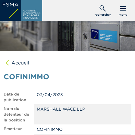
Aller
C
au
AUTORITÉ
o
DES SERVICES
rechercher
menu
ET MARCHÉS
contenu
n
FINANCIERS
s
principal
o
m
m
a
t
e
u
Accueil
r
s
COFINIMMO
P
r
Date de
03/04/2023
o
publication
f
e
Nom du
MARSHALL WACE LLP
s
détenteur de
s
la position
i
Émetteur
COFINIMMO
o