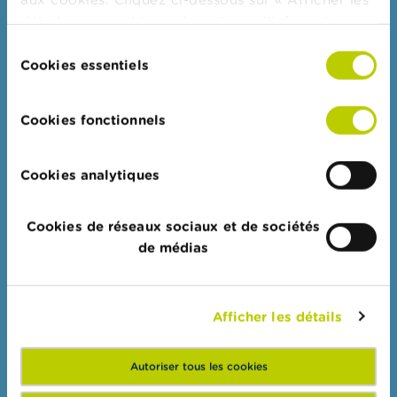
Consommateurs
t
détails » pour obtenir davantage d'informations.
M
Thèmes
i
La politique en matière de cookies est
Sélection
s
consultable dans son intégralité
ici
.
Cookies essentiels
Mises en garde & sanctions
du
e
s
consentement
Plaintes
e
Cookies fonctionnels
n
Attention aux fraudes
g
Vérifiez votre fournisseur
a
r
Cookies analytiques
Pour vos questions d'argent : Wikifin
d
e
Cookies de réseaux sociaux et de sociétés
Professionnels
E
de médias
m
Groupes cibles
p
l
Thèmes
o
Afficher les détails
Guichet digital
i
s
Sanctions administratives
Autoriser tous les cookies
Collège de supervision des réviseurs d'entreprises (CSR)
C