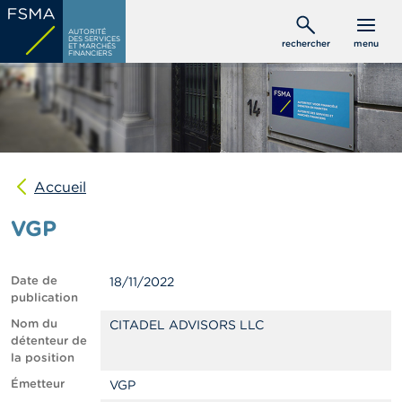
Aller
C
au
AUTORITÉ
o
DES SERVICES
rechercher
menu
ET MARCHÉS
contenu
n
FINANCIERS
s
principal
o
m
m
a
t
e
u
Accueil
r
s
VGP
P
r
Date de
18/11/2022
o
publication
f
e
Nom du
CITADEL ADVISORS LLC
s
détenteur de
s
la position
i
Émetteur
VGP
o