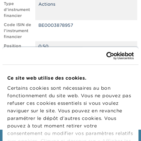
n
Type
Actions
n
d'instrument
e
financier
l
s
Code ISIN de
BE0003878957
l'instrument
financier
L
a
Position
0.50
F
courte nette,
S
en % du
M
capital social
A
émis
Ce site web utilise des cookies.
Date de
18/11/2022
A
position
c
Certains cookies sont nécessaires au bon
t
Changement
24/11/2022
fonctionnement du site web. Vous ne pouvez pas
u
de date de
refuser ces cookies essentiels si vous voulez
a
publication
l
naviguer sur le site. Vous pouvez en revanche
i
paramétrer le dépôt d’autres cookies. Vous
t
pouvez à tout moment retirer votre
é
s
consentement ou modifier vos paramètres relatifs
e
aux cookies. Cliquez ci-dessous sur « Afficher les