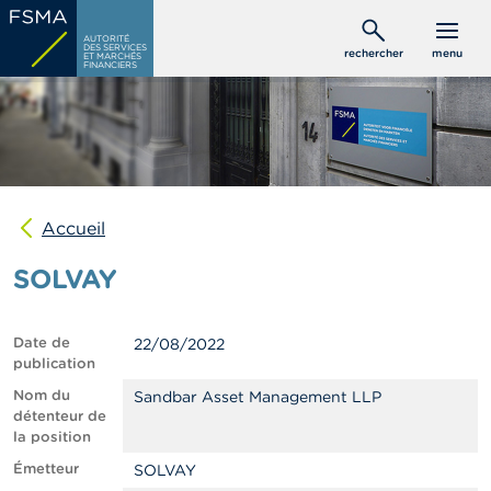
Aller
C
au
AUTORITÉ
o
DES SERVICES
rechercher
menu
ET MARCHÉS
contenu
n
FINANCIERS
s
principal
o
m
m
a
t
e
u
Accueil
r
s
SOLVAY
P
r
Date de
22/08/2022
o
publication
f
e
Nom du
Sandbar Asset Management LLP
s
détenteur de
s
la position
i
Émetteur
SOLVAY
o