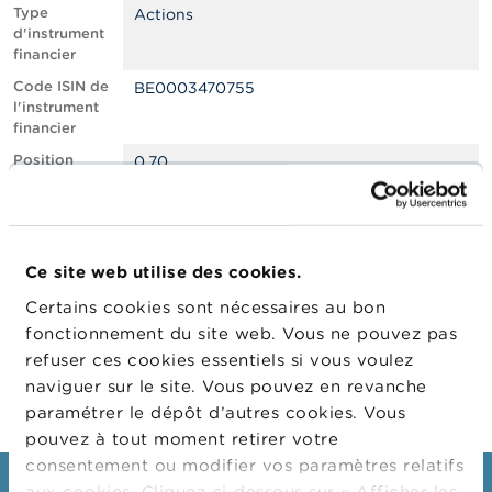
n
Type
Actions
n
d'instrument
e
financier
l
s
Code ISIN de
BE0003470755
l'instrument
financier
L
a
Position
0.70
F
courte nette,
S
en % du
M
capital social
A
émis
Ce site web utilise des cookies.
Date de
22/08/2022
A
position
c
Certains cookies sont nécessaires au bon
t
Changement
23/08/2022
fonctionnement du site web. Vous ne pouvez pas
u
de date de
refuser ces cookies essentiels si vous voulez
a
publication
l
naviguer sur le site. Vous pouvez en revanche
i
paramétrer le dépôt d’autres cookies. Vous
t
pouvez à tout moment retirer votre
é
s
consentement ou modifier vos paramètres relatifs
e
aux cookies. Cliquez ci-dessous sur « Afficher les