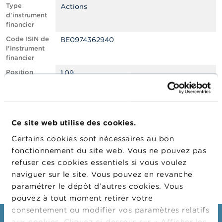
n
Type
Actions
n
d'instrument
e
financier
l
s
Code ISIN de
BE0974362940
l'instrument
financier
L
a
Position
1.09
F
courte nette,
S
en % du
M
capital social
A
émis
Ce site web utilise des cookies.
Date de
12/07/2022
A
position
c
Certains cookies sont nécessaires au bon
t
Changement
19/07/2022
fonctionnement du site web. Vous ne pouvez pas
u
de date de
refuser ces cookies essentiels si vous voulez
a
publication
l
naviguer sur le site. Vous pouvez en revanche
i
paramétrer le dépôt d’autres cookies. Vous
t
pouvez à tout moment retirer votre
é
s
consentement ou modifier vos paramètres relatifs
e
aux cookies. Cliquez ci-dessous sur « Afficher les