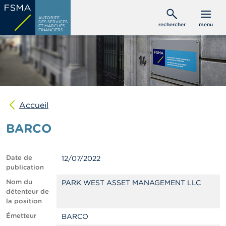
Aller
C
au
AUTORITÉ
o
DES SERVICES
rechercher
menu
ET MARCHÉS
contenu
n
FINANCIERS
s
principal
o
m
m
a
t
e
u
Accueil
r
s
BARCO
P
r
Date de
12/07/2022
o
publication
f
e
Nom du
PARK WEST ASSET MANAGEMENT LLC
s
détenteur de
s
la position
i
Émetteur
BARCO
o