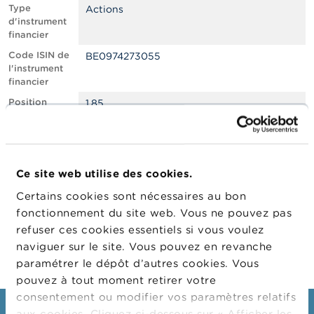
n
Type
Actions
n
d'instrument
e
financier
l
s
Code ISIN de
BE0974273055
l'instrument
financier
L
a
Position
1.85
F
courte nette,
S
en % du
M
capital social
A
émis
Ce site web utilise des cookies.
Date de
30/06/2022
A
position
c
Certains cookies sont nécessaires au bon
t
Changement
05/07/2022
fonctionnement du site web. Vous ne pouvez pas
u
de date de
refuser ces cookies essentiels si vous voulez
a
publication
l
naviguer sur le site. Vous pouvez en revanche
i
paramétrer le dépôt d’autres cookies. Vous
t
pouvez à tout moment retirer votre
é
s
consentement ou modifier vos paramètres relatifs
e
aux cookies. Cliquez ci-dessous sur « Afficher les