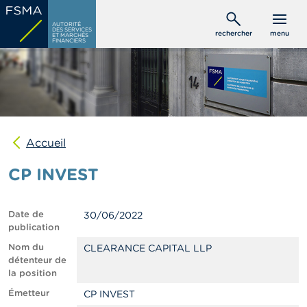
Aller
C
au
AUTORITÉ
o
DES SERVICES
rechercher
menu
ET MARCHÉS
contenu
n
FINANCIERS
s
principal
o
m
m
a
t
e
u
Accueil
r
s
CP INVEST
P
r
Date de
30/06/2022
o
publication
f
e
Nom du
CLEARANCE CAPITAL LLP
s
détenteur de
s
la position
i
Émetteur
CP INVEST
o