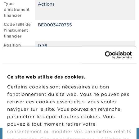
n
Type
Actions
n
d'instrument
e
financier
l
s
Code ISIN de
BE0003470755
l'instrument
financier
L
a
Position
0.76
F
courte nette,
S
en % du
M
capital social
A
émis
Ce site web utilise des cookies.
Date de
28/04/2022
A
position
c
Certains cookies sont nécessaires au bon
t
Changement
02/05/2022
fonctionnement du site web. Vous ne pouvez pas
u
de date de
refuser ces cookies essentiels si vous voulez
a
publication
l
naviguer sur le site. Vous pouvez en revanche
i
paramétrer le dépôt d’autres cookies. Vous
t
pouvez à tout moment retirer votre
é
s
consentement ou modifier vos paramètres relatifs
e
aux cookies. Cliquez ci-dessous sur « Afficher les