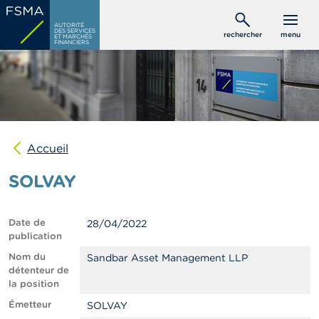
Aller
C
au
AUTORITÉ
o
DES SERVICES
rechercher
menu
ET MARCHÉS
contenu
n
FINANCIERS
s
principal
o
m
m
a
t
e
u
Accueil
r
s
SOLVAY
P
r
Date de
28/04/2022
o
publication
f
e
Nom du
Sandbar Asset Management LLP
s
détenteur de
s
la position
i
Émetteur
SOLVAY
o