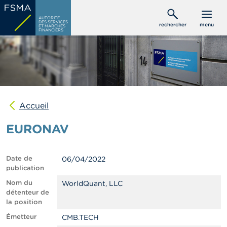
Aller
C
au
AUTORITÉ
o
DES SERVICES
rechercher
menu
ET MARCHÉS
contenu
n
FINANCIERS
s
principal
o
m
m
a
t
e
u
Accueil
r
s
EURONAV
P
r
Date de
06/04/2022
o
publication
f
e
Nom du
WorldQuant, LLC
s
détenteur de
s
la position
i
Émetteur
CMB.TECH
o