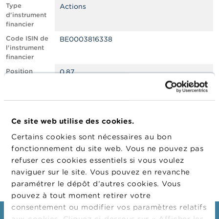
n
Type
Actions
n
d'instrument
e
financier
l
s
Code ISIN de
BE0003816338
l'instrument
financier
L
a
Position
0.87
F
courte nette,
S
en % du
M
capital social
A
émis
Ce site web utilise des cookies.
Date de
06/04/2022
A
position
c
Certains cookies sont nécessaires au bon
t
Changement
11/04/2022
fonctionnement du site web. Vous ne pouvez pas
u
de date de
refuser ces cookies essentiels si vous voulez
a
publication
l
naviguer sur le site. Vous pouvez en revanche
i
paramétrer le dépôt d’autres cookies. Vous
t
pouvez à tout moment retirer votre
é
s
consentement ou modifier vos paramètres relatifs
e
aux cookies. Cliquez ci-dessous sur « Afficher les