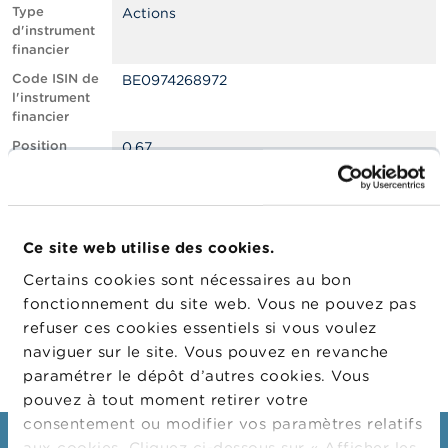
n
Type
Actions
n
d'instrument
e
financier
l
s
Code ISIN de
BE0974268972
l'instrument
financier
L
a
Position
0.67
F
courte nette,
S
en % du
M
capital social
A
émis
Ce site web utilise des cookies.
Date de
06/04/2022
A
position
c
Certains cookies sont nécessaires au bon
t
Changement
13/04/2022
fonctionnement du site web. Vous ne pouvez pas
u
de date de
refuser ces cookies essentiels si vous voulez
a
publication
l
naviguer sur le site. Vous pouvez en revanche
i
paramétrer le dépôt d’autres cookies. Vous
t
pouvez à tout moment retirer votre
é
s
consentement ou modifier vos paramètres relatifs
e
aux cookies. Cliquez ci-dessous sur « Afficher les