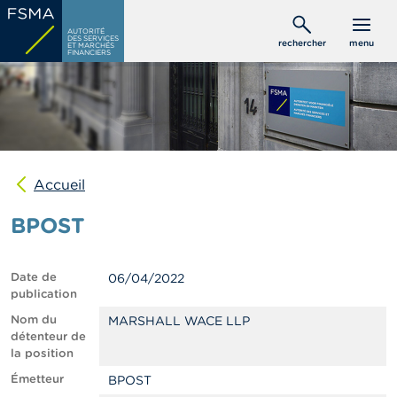
Aller
C
au
AUTORITÉ
o
DES SERVICES
rechercher
menu
ET MARCHÉS
contenu
n
FINANCIERS
s
principal
o
m
m
a
t
e
u
Accueil
r
s
BPOST
P
r
Date de
06/04/2022
o
publication
f
e
Nom du
MARSHALL WACE LLP
s
détenteur de
s
la position
i
Émetteur
BPOST
o