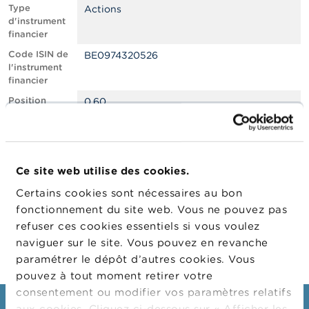
n
Type
Actions
n
d'instrument
e
financier
l
s
Code ISIN de
BE0974320526
l'instrument
financier
L
a
Position
0.60
F
courte nette,
S
en % du
M
capital social
A
émis
Ce site web utilise des cookies.
Date de
04/04/2022
A
position
c
Certains cookies sont nécessaires au bon
t
Changement
19/05/2022
fonctionnement du site web. Vous ne pouvez pas
u
de date de
refuser ces cookies essentiels si vous voulez
a
publication
l
naviguer sur le site. Vous pouvez en revanche
i
paramétrer le dépôt d’autres cookies. Vous
t
pouvez à tout moment retirer votre
é
s
consentement ou modifier vos paramètres relatifs
e
aux cookies. Cliquez ci-dessous sur « Afficher les