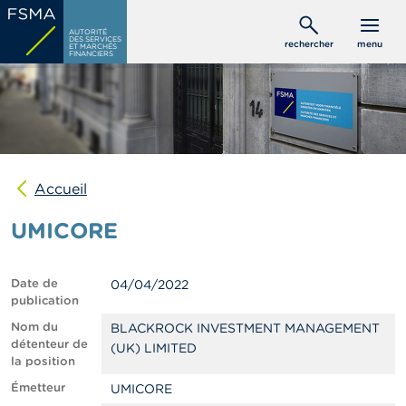
Aller
C
au
AUTORITÉ
o
DES SERVICES
rechercher
menu
ET MARCHÉS
contenu
n
FINANCIERS
s
principal
o
m
m
a
t
e
u
Accueil
r
s
UMICORE
P
r
Date de
04/04/2022
o
publication
f
e
Nom du
BLACKROCK INVESTMENT MANAGEMENT
s
détenteur de
(UK) LIMITED
s
la position
i
Émetteur
UMICORE
o