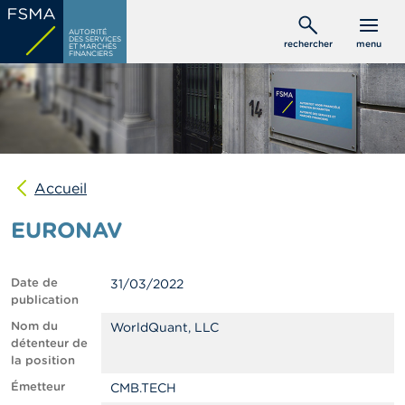
Aller
C
au
AUTORITÉ
o
DES SERVICES
rechercher
menu
ET MARCHÉS
contenu
n
FINANCIERS
s
principal
o
m
m
a
t
e
u
Accueil
r
s
EURONAV
P
r
Date de
31/03/2022
o
publication
f
e
Nom du
WorldQuant, LLC
s
détenteur de
s
la position
i
Émetteur
CMB.TECH
o