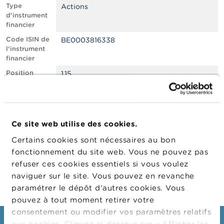
n
Type
Actions
n
d'instrument
e
financier
l
s
Code ISIN de
BE0003816338
l'instrument
financier
L
a
Position
1.15
F
courte nette,
S
en % du
M
capital social
A
émis
Ce site web utilise des cookies.
Date de
31/03/2022
A
position
c
Certains cookies sont nécessaires au bon
t
Changement
01/04/2022
fonctionnement du site web. Vous ne pouvez pas
u
de date de
refuser ces cookies essentiels si vous voulez
a
publication
l
naviguer sur le site. Vous pouvez en revanche
i
paramétrer le dépôt d’autres cookies. Vous
t
pouvez à tout moment retirer votre
é
s
consentement ou modifier vos paramètres relatifs
e
aux cookies. Cliquez ci-dessous sur « Afficher les