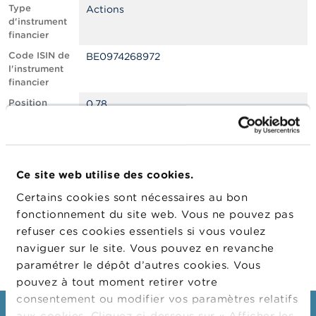
n
Type
Actions
n
d'instrument
e
financier
l
s
Code ISIN de
BE0974268972
l'instrument
financier
L
a
Position
0.78
F
courte nette,
S
en % du
M
capital social
A
émis
Ce site web utilise des cookies.
Date de
29/03/2022
A
position
c
Certains cookies sont nécessaires au bon
t
Changement
06/04/2022
fonctionnement du site web. Vous ne pouvez pas
u
de date de
refuser ces cookies essentiels si vous voulez
a
publication
l
naviguer sur le site. Vous pouvez en revanche
i
paramétrer le dépôt d’autres cookies. Vous
t
pouvez à tout moment retirer votre
é
s
consentement ou modifier vos paramètres relatifs
e
aux cookies. Cliquez ci-dessous sur « Afficher les