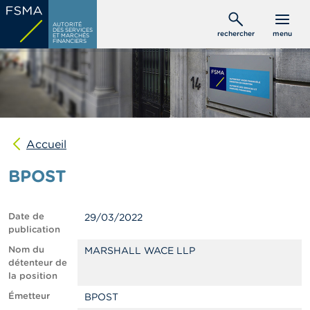
Aller
C
au
AUTORITÉ
o
DES SERVICES
rechercher
menu
ET MARCHÉS
contenu
n
FINANCIERS
s
principal
o
m
m
a
t
e
u
Accueil
r
s
BPOST
P
r
Date de
29/03/2022
o
publication
f
e
Nom du
MARSHALL WACE LLP
s
détenteur de
s
la position
i
Émetteur
BPOST
o