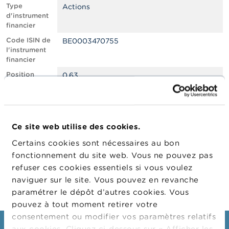
n
Type
Actions
n
d'instrument
e
financier
l
s
Code ISIN de
BE0003470755
l'instrument
financier
L
a
Position
0.63
F
courte nette,
S
en % du
M
capital social
A
émis
Ce site web utilise des cookies.
Date de
24/02/2022
A
position
c
Certains cookies sont nécessaires au bon
t
Changement
03/03/2022
fonctionnement du site web. Vous ne pouvez pas
u
de date de
refuser ces cookies essentiels si vous voulez
a
publication
l
naviguer sur le site. Vous pouvez en revanche
i
paramétrer le dépôt d’autres cookies. Vous
t
pouvez à tout moment retirer votre
é
s
consentement ou modifier vos paramètres relatifs
e
aux cookies. Cliquez ci-dessous sur « Afficher les