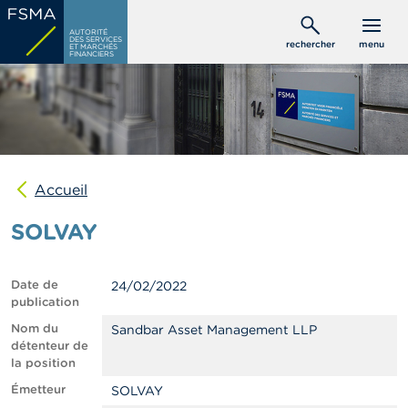
Aller
C
au
AUTORITÉ
o
DES SERVICES
rechercher
menu
ET MARCHÉS
contenu
n
FINANCIERS
s
principal
o
m
m
a
t
e
u
Accueil
r
s
SOLVAY
P
r
Date de
24/02/2022
o
publication
f
e
Nom du
Sandbar Asset Management LLP
s
détenteur de
s
la position
i
Émetteur
SOLVAY
o