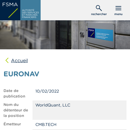
Aller
C
au
AUTORITÉ
o
DES SERVICES
rechercher
menu
ET MARCHÉS
contenu
n
FINANCIERS
s
principal
o
m
m
a
t
e
u
Accueil
r
s
EURONAV
P
r
Date de
10/02/2022
o
publication
f
e
Nom du
WorldQuant, LLC
s
détenteur de
s
la position
i
Émetteur
CMB.TECH
o