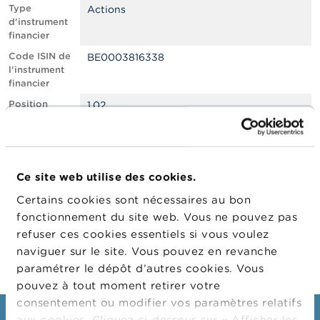
n
Type
Actions
n
d'instrument
e
financier
l
s
Code ISIN de
BE0003816338
l'instrument
financier
L
a
Position
1.02
F
courte nette,
S
en % du
M
capital social
A
émis
Ce site web utilise des cookies.
Date de
10/02/2022
A
position
c
Certains cookies sont nécessaires au bon
t
Changement
15/02/2022
fonctionnement du site web. Vous ne pouvez pas
u
de date de
refuser ces cookies essentiels si vous voulez
a
publication
l
naviguer sur le site. Vous pouvez en revanche
i
paramétrer le dépôt d’autres cookies. Vous
t
pouvez à tout moment retirer votre
é
s
consentement ou modifier vos paramètres relatifs
e
aux cookies. Cliquez ci-dessous sur « Afficher les