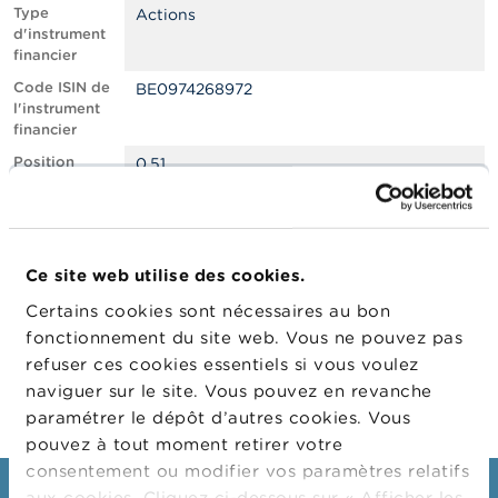
n
Type
Actions
n
d'instrument
e
financier
l
s
Code ISIN de
BE0974268972
l'instrument
financier
L
a
Position
0.51
F
courte nette,
S
en % du
M
capital social
A
émis
Ce site web utilise des cookies.
Date de
24/01/2022
A
position
c
Certains cookies sont nécessaires au bon
t
Changement
31/01/2022
fonctionnement du site web. Vous ne pouvez pas
u
de date de
refuser ces cookies essentiels si vous voulez
a
publication
l
naviguer sur le site. Vous pouvez en revanche
i
paramétrer le dépôt d’autres cookies. Vous
t
pouvez à tout moment retirer votre
é
s
consentement ou modifier vos paramètres relatifs
e
aux cookies. Cliquez ci-dessous sur « Afficher les