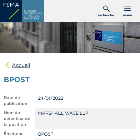
Aller
C
au
AUTORITÉ
o
DES SERVICES
rechercher
menu
ET MARCHÉS
contenu
n
FINANCIERS
s
principal
o
m
m
a
t
e
u
Accueil
r
s
BPOST
P
r
Date de
24/01/2022
o
publication
f
e
Nom du
MARSHALL WACE LLP
s
détenteur de
s
la position
i
Émetteur
BPOST
o