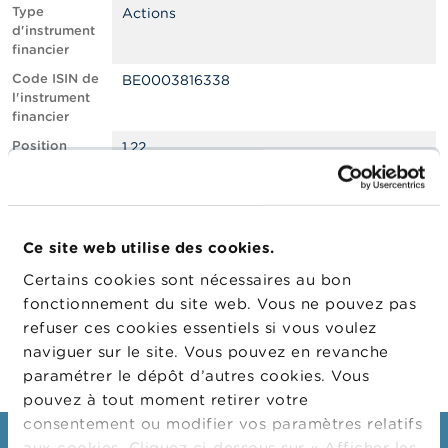
n
Type
Actions
n
d'instrument
e
financier
l
s
Code ISIN de
BE0003816338
l'instrument
financier
L
a
Position
1.22
F
courte nette,
S
en % du
M
capital social
A
émis
Ce site web utilise des cookies.
Date de
11/01/2022
A
position
c
Certains cookies sont nécessaires au bon
t
Changement
13/01/2022
fonctionnement du site web. Vous ne pouvez pas
u
de date de
refuser ces cookies essentiels si vous voulez
a
publication
l
naviguer sur le site. Vous pouvez en revanche
i
paramétrer le dépôt d’autres cookies. Vous
t
pouvez à tout moment retirer votre
é
s
consentement ou modifier vos paramètres relatifs
e
aux cookies. Cliquez ci-dessous sur « Afficher les