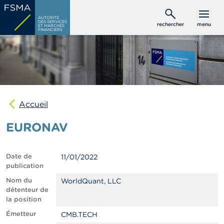
Aller
C
au
AUTORITÉ
o
DES SERVICES
rechercher
menu
ET MARCHÉS
contenu
n
FINANCIERS
s
principal
o
m
m
a
t
e
u
Accueil
r
s
EURONAV
P
r
Date de
11/01/2022
o
publication
f
e
Nom du
WorldQuant, LLC
s
détenteur de
s
la position
i
Émetteur
CMB.TECH
o