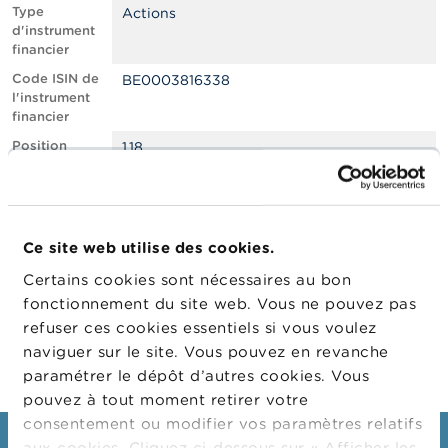
n
Type
Actions
n
d'instrument
e
financier
l
s
Code ISIN de
BE0003816338
l'instrument
financier
L
a
Position
1.18
F
courte nette,
S
en % du
M
capital social
A
émis
Ce site web utilise des cookies.
Date de
08/10/2021
A
position
c
Certains cookies sont nécessaires au bon
t
Changement
11/10/2021
fonctionnement du site web. Vous ne pouvez pas
u
de date de
refuser ces cookies essentiels si vous voulez
a
publication
l
naviguer sur le site. Vous pouvez en revanche
i
paramétrer le dépôt d’autres cookies. Vous
t
pouvez à tout moment retirer votre
é
s
consentement ou modifier vos paramètres relatifs
e
aux cookies. Cliquez ci-dessous sur « Afficher les