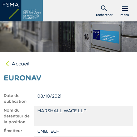
Aller
C
au
AUTORITÉ
o
DES SERVICES
rechercher
menu
ET MARCHÉS
contenu
n
FINANCIERS
s
principal
o
m
m
a
t
e
u
Accueil
r
s
EURONAV
P
r
Date de
08/10/2021
o
publication
f
e
Nom du
MARSHALL WACE LLP
s
détenteur de
s
la position
i
Émetteur
CMB.TECH
o