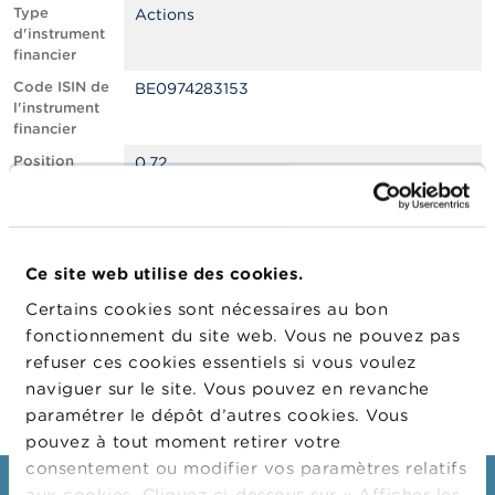
n
Type
Actions
n
d'instrument
e
financier
l
s
Code ISIN de
BE0974283153
l'instrument
financier
L
a
Position
0.72
F
courte nette,
S
en % du
M
capital social
A
émis
Ce site web utilise des cookies.
Date de
09/02/2023
A
position
c
Certains cookies sont nécessaires au bon
t
Changement
10/02/2023
fonctionnement du site web. Vous ne pouvez pas
u
de date de
refuser ces cookies essentiels si vous voulez
a
publication
l
naviguer sur le site. Vous pouvez en revanche
i
paramétrer le dépôt d’autres cookies. Vous
t
pouvez à tout moment retirer votre
é
s
consentement ou modifier vos paramètres relatifs
e
aux cookies. Cliquez ci-dessous sur « Afficher les