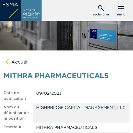
Aller
C
au
AUTORITÉ
o
DES SERVICES
rechercher
menu
ET MARCHÉS
contenu
n
FINANCIERS
s
principal
o
m
m
a
t
e
u
Accueil
r
s
MITHRA PHARMACEUTICALS
P
r
Date de
09/02/2023
o
publication
f
e
Nom du
HIGHBRIDGE CAPITAL MANAGEMENT, LLC
s
détenteur de
s
la position
i
Émetteur
MITHRA PHARMACEUTICALS
o