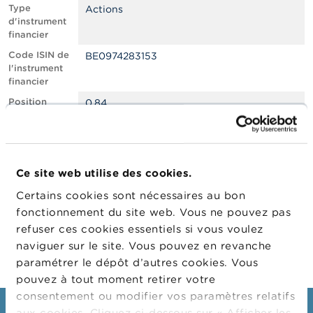
n
Type
Actions
n
d'instrument
e
financier
l
s
Code ISIN de
BE0974283153
l'instrument
financier
L
a
Position
0.84
F
courte nette,
S
en % du
M
capital social
A
émis
Ce site web utilise des cookies.
Date de
14/11/2022
A
position
c
Certains cookies sont nécessaires au bon
t
Changement
15/11/2022
fonctionnement du site web. Vous ne pouvez pas
u
de date de
refuser ces cookies essentiels si vous voulez
a
publication
l
naviguer sur le site. Vous pouvez en revanche
i
paramétrer le dépôt d’autres cookies. Vous
t
pouvez à tout moment retirer votre
é
s
consentement ou modifier vos paramètres relatifs
e
aux cookies. Cliquez ci-dessous sur « Afficher les