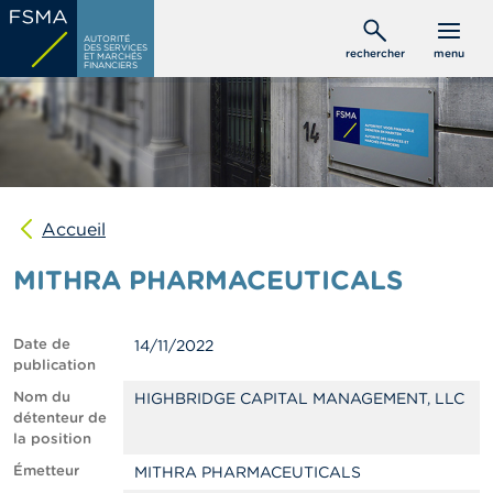
Aller
C
au
AUTORITÉ
o
DES SERVICES
rechercher
menu
ET MARCHÉS
contenu
n
FINANCIERS
s
principal
o
m
m
a
t
e
u
Accueil
r
s
MITHRA PHARMACEUTICALS
P
r
Date de
14/11/2022
o
publication
f
e
Nom du
HIGHBRIDGE CAPITAL MANAGEMENT, LLC
s
détenteur de
s
la position
i
Émetteur
MITHRA PHARMACEUTICALS
o