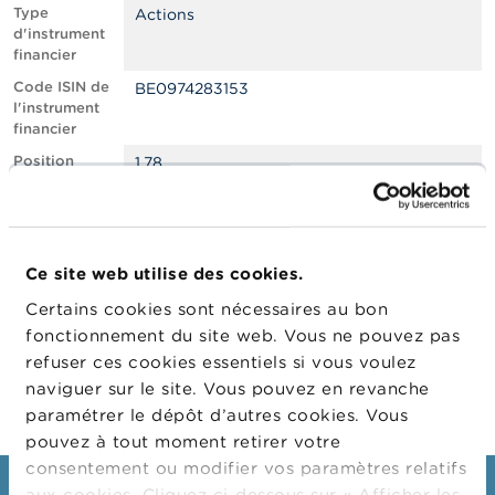
n
Type
Actions
n
d'instrument
e
financier
l
s
Code ISIN de
BE0974283153
l'instrument
financier
L
a
Position
1.78
F
courte nette,
S
en % du
M
capital social
A
émis
Ce site web utilise des cookies.
Date de
18/11/2021
A
position
c
Certains cookies sont nécessaires au bon
t
Changement
28/02/2022
fonctionnement du site web. Vous ne pouvez pas
u
de date de
refuser ces cookies essentiels si vous voulez
a
publication
l
naviguer sur le site. Vous pouvez en revanche
i
paramétrer le dépôt d’autres cookies. Vous
t
pouvez à tout moment retirer votre
é
s
consentement ou modifier vos paramètres relatifs
e
aux cookies. Cliquez ci-dessous sur « Afficher les