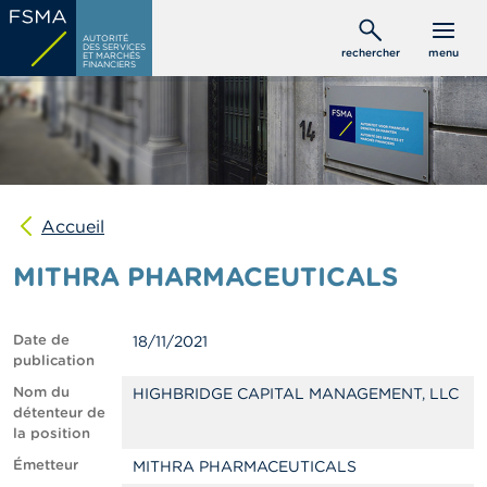
Aller
C
au
AUTORITÉ
o
DES SERVICES
rechercher
menu
ET MARCHÉS
contenu
n
FINANCIERS
s
principal
o
m
m
a
t
e
u
Accueil
r
s
MITHRA PHARMACEUTICALS
P
r
Date de
18/11/2021
o
publication
f
e
Nom du
HIGHBRIDGE CAPITAL MANAGEMENT, LLC
s
détenteur de
s
la position
i
Émetteur
MITHRA PHARMACEUTICALS
o