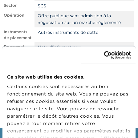
n
Sector
n
SCS
e
Opération
Offre publique sans admission à la
l
s
négociation sur un marché réglementé
Instruments
Autres instruments de dette
L
de placement
a
Document
Note d’information
F
S
Files
2024-(123)-FR-SCS20240054-A01-
M
B34-C21-NP-CD24_05.pdf
A
Filter
EMS
Ce site web utilise des cookies.
A
c
Company
Certains cookies sont nécessaires au bon
Company
Company Type
t
fonctionnement du site web. Vous ne pouvez pas
u
La Coop Alimentaire
Emetteur
refuser ces cookies essentiels si vous voulez
a
l
naviguer sur le site. Vous pouvez en revanche
i
paramétrer le dépôt d’autres cookies. Vous
t
pouvez à tout moment retirer votre
é
s
consentement ou modifier vos paramètres relatifs
e