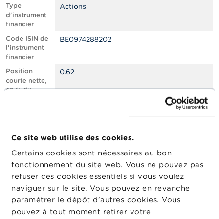
n
Type
Actions
n
d'instrument
e
financier
l
s
Code ISIN de
BE0974288202
l'instrument
financier
L
a
Position
0.62
F
courte nette,
S
en % du
M
capital social
A
émis
Nombre
241314
A
équivalent
c
Ce site web utilise des cookies.
d’instruments
t
Certains cookies sont nécessaires au bon
u
Date de
03/06/2024
a
fonctionnement du site web. Vous ne pouvez pas
position
l
refuser ces cookies essentiels si vous voulez
Changement
i
27/06/2024
naviguer sur le site. Vous pouvez en revanche
de date de
t
é
publication
paramétrer le dépôt d’autres cookies. Vous
s
pouvez à tout moment retirer votre
e