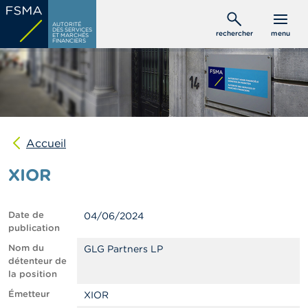
Aller
C
au
AUTORITÉ
o
DES SERVICES
rechercher
menu
ET MARCHÉS
contenu
n
FINANCIERS
s
principal
o
m
m
a
t
e
u
Accueil
r
s
XIOR
P
r
Date de
04/06/2024
o
publication
f
e
Nom du
GLG Partners LP
s
détenteur de
s
la position
i
Émetteur
XIOR
o