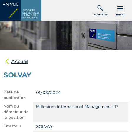
Aller
C
au
AUTORITÉ
o
DES SERVICES
rechercher
menu
ET MARCHÉS
contenu
n
FINANCIERS
s
principal
o
m
m
a
t
e
u
Accueil
r
s
SOLVAY
P
r
Date de
01/08/2024
o
publication
f
e
Nom du
Millenium International Management LP
s
détenteur de
s
la position
i
Émetteur
SOLVAY
o