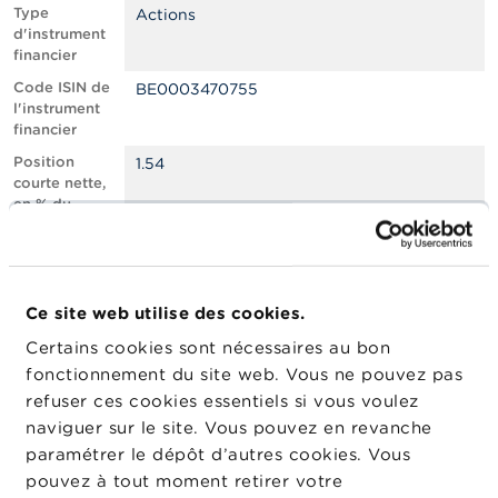
n
Type
Actions
n
d'instrument
e
financier
l
s
Code ISIN de
BE0003470755
l'instrument
financier
L
a
Position
1.54
F
courte nette,
S
en % du
M
capital social
A
émis
Nombre
1632627
A
équivalent
c
Ce site web utilise des cookies.
d’instruments
t
Certains cookies sont nécessaires au bon
u
Date de
30/07/2024
a
fonctionnement du site web. Vous ne pouvez pas
position
l
refuser ces cookies essentiels si vous voulez
Changement
i
08/08/2024
naviguer sur le site. Vous pouvez en revanche
de date de
t
é
publication
paramétrer le dépôt d’autres cookies. Vous
s
pouvez à tout moment retirer votre
e