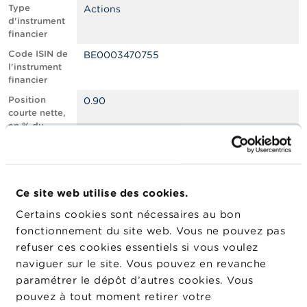
n
Type
Actions
n
d'instrument
e
financier
l
s
Code ISIN de
BE0003470755
l'instrument
financier
L
a
Position
0.90
F
courte nette,
S
en % du
M
capital social
A
émis
Nombre
961975
A
équivalent
c
Ce site web utilise des cookies.
d’instruments
t
Certains cookies sont nécessaires au bon
u
Date de
01/11/2024
a
fonctionnement du site web. Vous ne pouvez pas
position
l
refuser ces cookies essentiels si vous voulez
Changement
i
06/11/2024
naviguer sur le site. Vous pouvez en revanche
de date de
t
é
publication
paramétrer le dépôt d’autres cookies. Vous
s
pouvez à tout moment retirer votre
e