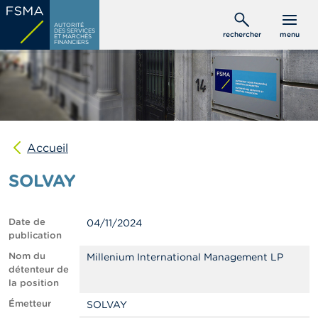
Aller
C
au
AUTORITÉ
o
DES SERVICES
rechercher
menu
ET MARCHÉS
contenu
n
FINANCIERS
s
principal
o
m
m
a
t
e
u
Accueil
r
s
SOLVAY
P
r
Date de
04/11/2024
o
publication
f
e
Nom du
Millenium International Management LP
s
détenteur de
s
la position
i
Émetteur
SOLVAY
o