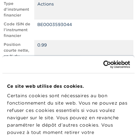
n
Type
Actions
n
d'instrument
e
financier
l
s
Code ISIN de
BE0003593044
l'instrument
financier
L
a
Position
0.99
F
courte nette,
S
en % du
M
capital social
A
émis
Nombre
380709
A
équivalent
c
Ce site web utilise des cookies.
d’instruments
t
Certains cookies sont nécessaires au bon
u
Date de
30/01/2025
a
fonctionnement du site web. Vous ne pouvez pas
position
l
refuser ces cookies essentiels si vous voulez
Changement
i
31/01/2025
naviguer sur le site. Vous pouvez en revanche
de date de
t
é
publication
paramétrer le dépôt d’autres cookies. Vous
s
pouvez à tout moment retirer votre
e