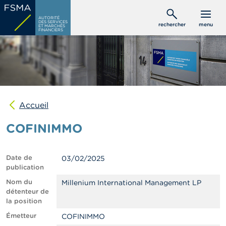
Aller
C
au
AUTORITÉ
o
DES SERVICES
rechercher
menu
ET MARCHÉS
contenu
n
FINANCIERS
s
principal
o
m
m
a
t
e
u
Accueil
r
s
COFINIMMO
P
r
Date de
03/02/2025
o
publication
f
e
Nom du
Millenium International Management LP
s
détenteur de
s
la position
i
Émetteur
COFINIMMO
o