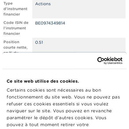
n
Type
Actions
n
d'instrument
e
financier
l
s
Code ISIN de
BE0974349814
l'instrument
financier
L
a
Position
0.51
F
courte nette,
S
en % du
M
capital social
A
émis
Nombre
1171832
A
équivalent
c
Ce site web utilise des cookies.
d’instruments
t
Certains cookies sont nécessaires au bon
u
Date de
05/02/2025
a
fonctionnement du site web. Vous ne pouvez pas
position
l
refuser ces cookies essentiels si vous voulez
Changement
i
11/02/2025
naviguer sur le site. Vous pouvez en revanche
de date de
t
é
publication
paramétrer le dépôt d’autres cookies. Vous
s
pouvez à tout moment retirer votre
e