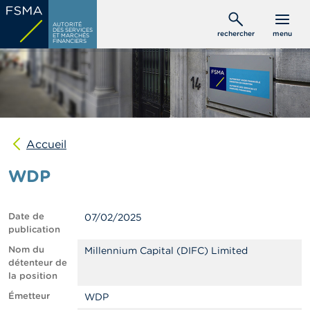
Aller
C
au
AUTORITÉ
o
DES SERVICES
rechercher
menu
ET MARCHÉS
contenu
n
FINANCIERS
s
principal
o
m
m
a
t
e
u
Accueil
r
s
WDP
P
r
Date de
07/02/2025
o
publication
f
e
Nom du
Millennium Capital (DIFC) Limited
s
détenteur de
s
la position
i
Émetteur
WDP
o