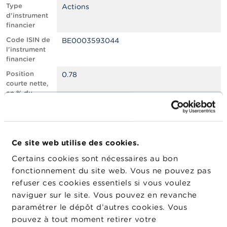
n
Type
Actions
n
d'instrument
e
financier
l
s
Code ISIN de
BE0003593044
l'instrument
financier
L
a
Position
0.78
F
courte nette,
S
en % du
M
capital social
A
émis
Nombre
299373
A
équivalent
c
Ce site web utilise des cookies.
d’instruments
t
Certains cookies sont nécessaires au bon
u
Date de
24/02/2025
a
fonctionnement du site web. Vous ne pouvez pas
position
l
refuser ces cookies essentiels si vous voulez
Changement
i
06/03/2025
naviguer sur le site. Vous pouvez en revanche
de date de
t
é
publication
paramétrer le dépôt d’autres cookies. Vous
s
pouvez à tout moment retirer votre
e