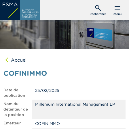
Aller
C
au
AUTORITÉ
o
DES SERVICES
rechercher
menu
ET MARCHÉS
contenu
n
FINANCIERS
s
principal
o
m
m
a
t
e
u
Accueil
r
s
COFINIMMO
P
r
Date de
25/02/2025
o
publication
f
e
Nom du
Millenium International Management LP
s
détenteur de
s
la position
i
Émetteur
COFINIMMO
o