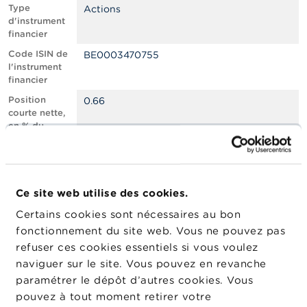
n
Type
Actions
n
d'instrument
e
financier
l
s
Code ISIN de
BE0003470755
l'instrument
financier
L
a
Position
0.66
F
courte nette,
S
en % du
M
capital social
A
émis
Nombre
700635
A
équivalent
c
Ce site web utilise des cookies.
d’instruments
t
Certains cookies sont nécessaires au bon
u
Date de
04/04/2025
a
fonctionnement du site web. Vous ne pouvez pas
position
l
refuser ces cookies essentiels si vous voulez
Changement
i
30/04/2025
naviguer sur le site. Vous pouvez en revanche
de date de
t
é
publication
paramétrer le dépôt d’autres cookies. Vous
s
pouvez à tout moment retirer votre
e