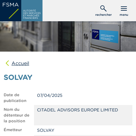
Aller
C
au
AUTORITÉ
o
DES SERVICES
rechercher
menu
ET MARCHÉS
contenu
n
FINANCIERS
s
principal
o
m
m
a
t
e
u
Accueil
r
s
SOLVAY
P
r
Date de
07/04/2025
o
publication
f
e
Nom du
CITADEL ADVISORS EUROPE LIMITED
s
détenteur de
s
la position
i
Émetteur
SOLVAY
o