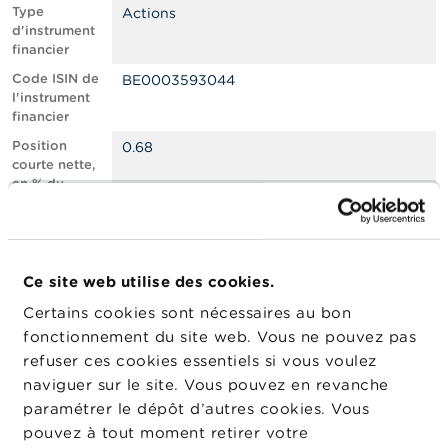
n
Type
Actions
n
d'instrument
e
financier
l
s
Code ISIN de
BE0003593044
l'instrument
financier
L
a
Position
0.68
F
courte nette,
S
en % du
M
capital social
A
émis
Nombre
260493
A
équivalent
c
Ce site web utilise des cookies.
d’instruments
t
Certains cookies sont nécessaires au bon
u
Date de
08/05/2025
a
fonctionnement du site web. Vous ne pouvez pas
position
l
refuser ces cookies essentiels si vous voulez
Changement
i
13/05/2025
naviguer sur le site. Vous pouvez en revanche
de date de
t
é
publication
paramétrer le dépôt d’autres cookies. Vous
s
pouvez à tout moment retirer votre
e