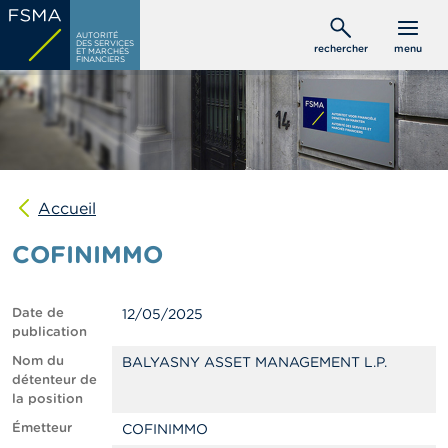
Aller
C
au
AUTORITÉ
o
DES SERVICES
rechercher
menu
ET MARCHÉS
contenu
n
FINANCIERS
s
principal
o
m
m
a
t
e
u
Accueil
r
s
COFINIMMO
P
r
Date de
12/05/2025
o
publication
f
e
Nom du
BALYASNY ASSET MANAGEMENT L.P.
s
détenteur de
s
la position
i
Émetteur
COFINIMMO
o